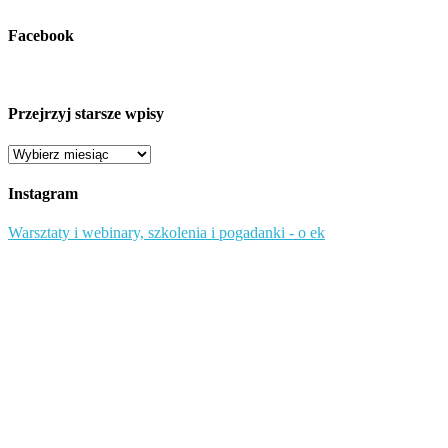
Facebook
Przejrzyj starsze wpisy
Przejrzyj
starsze
wpisy
Instagram
Warsztaty i webinary, szkolenia i pogadanki - o ek