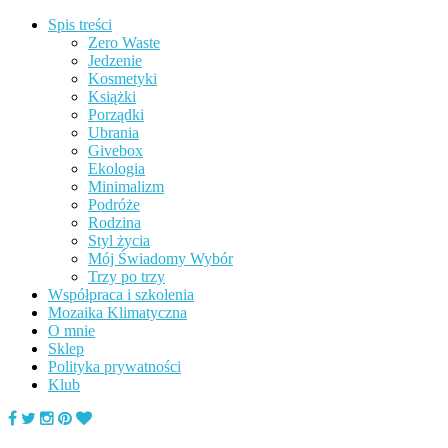
Spis treści
Zero Waste
Jedzenie
Kosmetyki
Książki
Porządki
Ubrania
Givebox
Ekologia
Minimalizm
Podróże
Rodzina
Styl życia
Mój Świadomy Wybór
Trzy po trzy
Współpraca i szkolenia
Mozaika Klimatyczna
O mnie
Sklep
Polityka prywatności
Klub