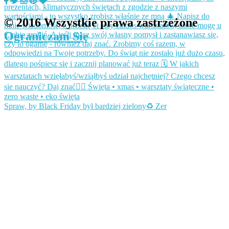
© 2016 Wszystkie prawa zastrzeżone
Ograniczam Się
Spraw, by Black Friday był bardziej zielony♻️ Zer