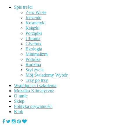
Spis treści
Zero Waste
Jedzenie
Kosmetyki
Książki
Porządki
Ubrania
Givebox
Ekologia
Minimalizm
Podróże
Rodzina
Styl życia
Mój Świadomy Wybór
Trzy po trzy
Współpraca i szkolenia
Mozaika Klimatyczna
O mnie
Sklep
Polityka prywatności
Klub