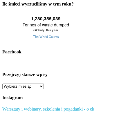
Ile śmieci wyrzuciliśmy w tym roku?
Facebook
Przejrzyj starsze wpisy
Przejrzyj
starsze
wpisy
Instagram
Warsztaty i webinary, szkolenia i pogadanki - o ek