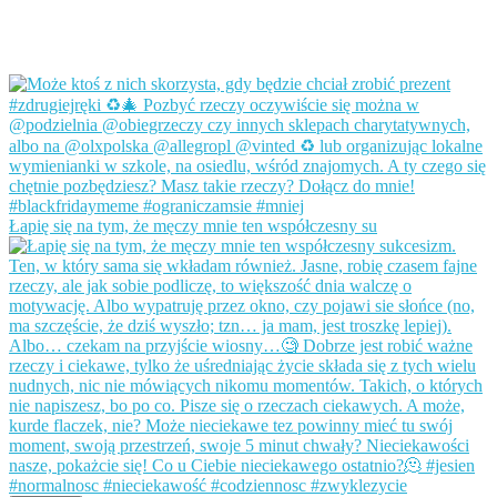
Łapię się na tym, że męczy mnie ten współczesny su