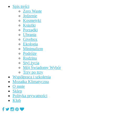
Spis treści
Zero Waste
Jedzenie
Kosmetyki
Książki
Porządki
Ubrania
Givebox
Ekologia
Minimalizm
Podróże
Rodzina
Styl życia
Mój Świadomy Wybór
Trzy po trzy
Współpraca i szkolenia
Mozaika Klimatyczna
O mnie
Sklep
Polityka prywatności
Klub