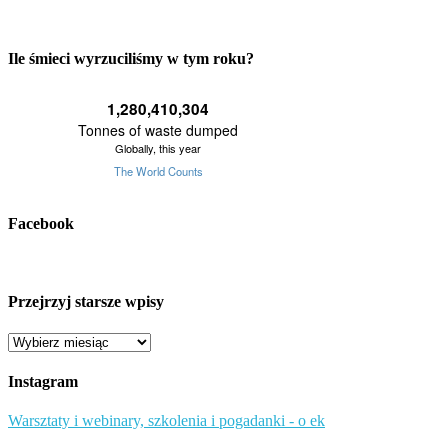
Ile śmieci wyrzuciliśmy w tym roku?
Facebook
Przejrzyj starsze wpisy
Przejrzyj
starsze
wpisy
Instagram
Warsztaty i webinary, szkolenia i pogadanki - o ek