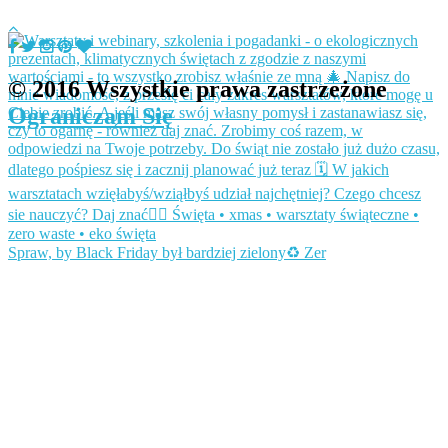
© 2016 Wszystkie prawa zastrzeżone
Ograniczam Się
Spraw, by Black Friday był bardziej zielony♻️ Zer