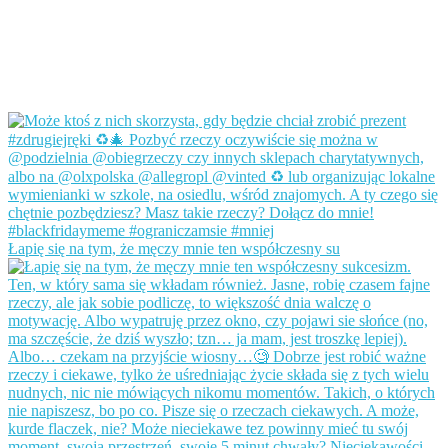
Łapię się na tym, że męczy mnie ten współczesny su