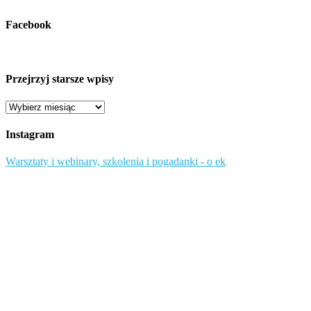
Facebook
Przejrzyj starsze wpisy
Przejrzyj
starsze
wpisy
Instagram
Warsztaty i webinary, szkolenia i pogadanki - o ek