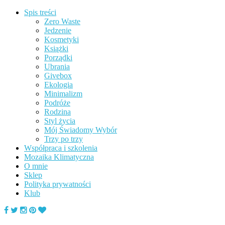
Spis treści
Zero Waste
Jedzenie
Kosmetyki
Książki
Porządki
Ubrania
Givebox
Ekologia
Minimalizm
Podróże
Rodzina
Styl życia
Mój Świadomy Wybór
Trzy po trzy
Współpraca i szkolenia
Mozaika Klimatyczna
O mnie
Sklep
Polityka prywatności
Klub