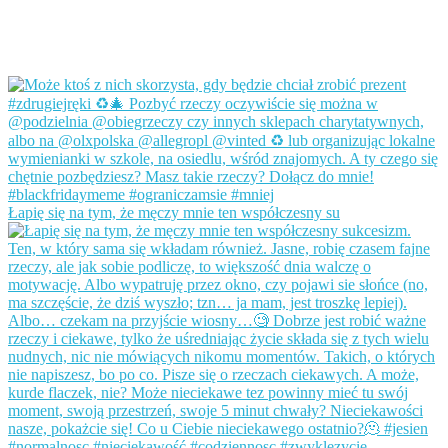
Łapię się na tym, że męczy mnie ten współczesny su