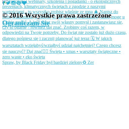
© 2016 Wszystkie prawa zastrzeżone
Ograniczam Się
Spraw, by Black Friday był bardziej zielony♻️ Zer