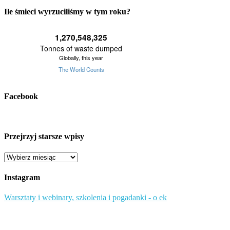
Ile śmieci wyrzuciliśmy w tym roku?
Facebook
Przejrzyj starsze wpisy
Przejrzyj
starsze
wpisy
Instagram
Warsztaty i webinary, szkolenia i pogadanki - o ek