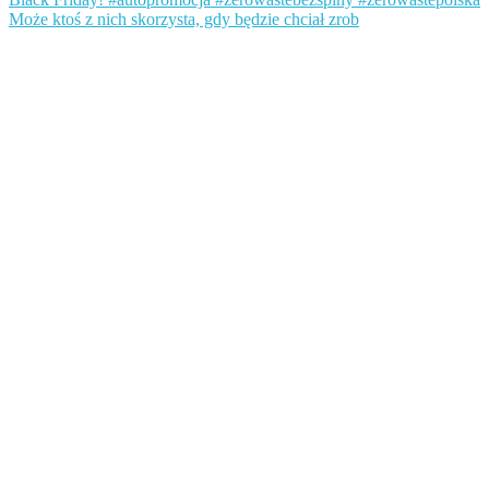
Może ktoś z nich skorzysta, gdy będzie chciał zrob