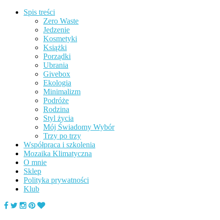
Spis treści
Zero Waste
Jedzenie
Kosmetyki
Książki
Porządki
Ubrania
Givebox
Ekologia
Minimalizm
Podróże
Rodzina
Styl życia
Mój Świadomy Wybór
Trzy po trzy
Współpraca i szkolenia
Mozaika Klimatyczna
O mnie
Sklep
Polityka prywatności
Klub