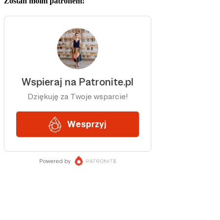
Zostań moim patronem!