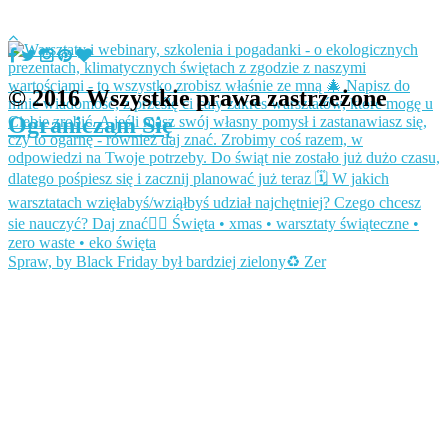
© 2016 Wszystkie prawa zastrzeżone
Ograniczam Się
Spraw, by Black Friday był bardziej zielony♻️ Zer