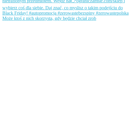
Może ktoś z nich skorzysta, gdy będzie chciał zrob