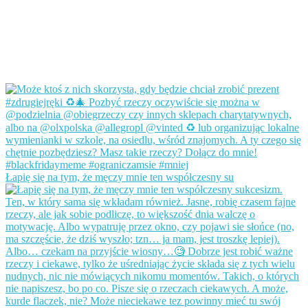
Łapię się na tym, że męczy mnie ten współczesny su