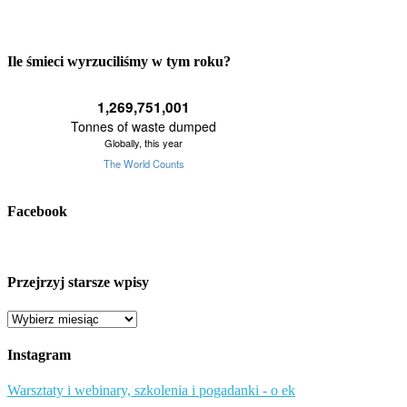
Ile śmieci wyrzuciliśmy w tym roku?
Facebook
Przejrzyj starsze wpisy
Przejrzyj
starsze
wpisy
Instagram
Warsztaty i webinary, szkolenia i pogadanki - o ek