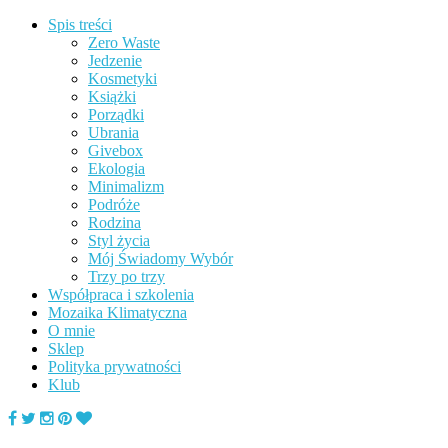
Spis treści
Zero Waste
Jedzenie
Kosmetyki
Książki
Porządki
Ubrania
Givebox
Ekologia
Minimalizm
Podróże
Rodzina
Styl życia
Mój Świadomy Wybór
Trzy po trzy
Współpraca i szkolenia
Mozaika Klimatyczna
O mnie
Sklep
Polityka prywatności
Klub