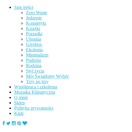
Spis treści
Zero Waste
Jedzenie
Kosmetyki
Książki
Porządki
Ubrania
Givebox
Ekologia
Minimalizm
Podróże
Rodzina
Styl życia
Mój Świadomy Wybór
Trzy po trzy
Współpraca i szkolenia
Mozaika Klimatyczna
O mnie
Sklep
Polityka prywatności
Klub