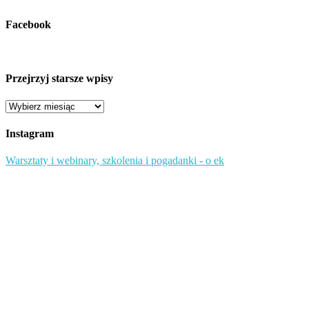
Facebook
Przejrzyj starsze wpisy
Przejrzyj
starsze
wpisy
Instagram
Warsztaty i webinary, szkolenia i pogadanki - o ek