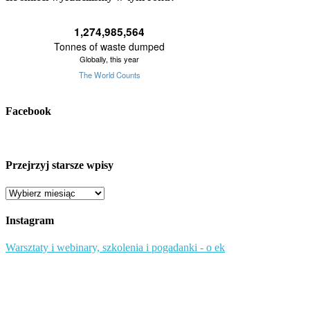
Facebook
Przejrzyj starsze wpisy
Przejrzyj
starsze
wpisy
Instagram
Warsztaty i webinary, szkolenia i pogadanki - o ek