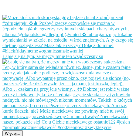
Łapię się na tym, że męczy mnie ten współczesny su
Więcej...