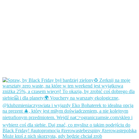
Może ktoś z nich skorzysta, gdy będzie chciał zrob