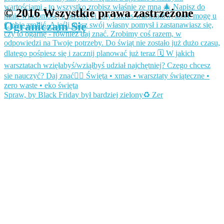
© 2016 Wszystkie prawa zastrzeżone
Ograniczam Się
Spraw, by Black Friday był bardziej zielony♻️ Zer