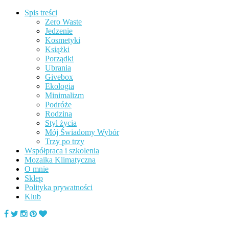
Spis treści
Zero Waste
Jedzenie
Kosmetyki
Książki
Porządki
Ubrania
Givebox
Ekologia
Minimalizm
Podróże
Rodzina
Styl życia
Mój Świadomy Wybór
Trzy po trzy
Współpraca i szkolenia
Mozaika Klimatyczna
O mnie
Sklep
Polityka prywatności
Klub