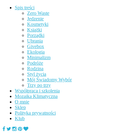
Spis treści
Zero Waste
Jedzenie
Kosmetyki
Książki
Porządki
Ubrania
Givebox
Ekologia
Minimalizm
Podróże
Rodzina
Styl życia
Mój Świadomy Wybór
Trzy po trzy
Współpraca i szkolenia
Mozaika Klimatyczna
O mnie
Sklep
Polityka prywatności
Klub