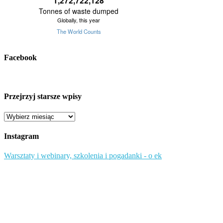
Facebook
Przejrzyj starsze wpisy
Przejrzyj
starsze
wpisy
Instagram
Warsztaty i webinary, szkolenia i pogadanki - o ek