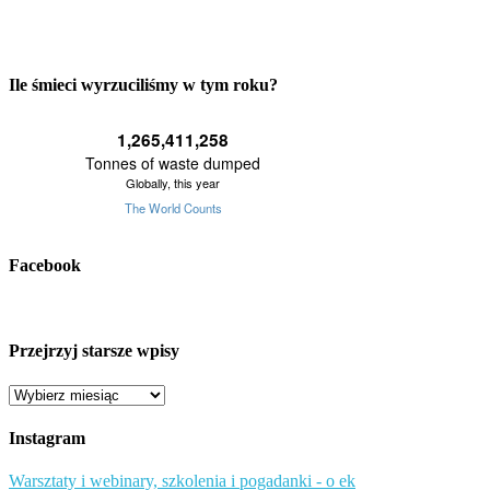
Ile śmieci wyrzuciliśmy w tym roku?
Facebook
Przejrzyj starsze wpisy
Przejrzyj
starsze
wpisy
Instagram
Warsztaty i webinary, szkolenia i pogadanki - o ek