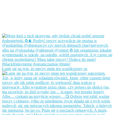
Łapię się na tym, że męczy mnie ten współczesny su