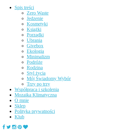
Spis treści
Zero Waste
Jedzenie
Kosmetyki
Książki
Porządki
Ubrania
Givebox
Ekologia
Minimalizm
Podróże
Rodzina
Styl życia
Mój Świadomy Wybór
Trzy po trzy
Współpraca i szkolenia
Mozaika Klimatyczna
O mnie
Sklep
Polityka prywatności
Klub