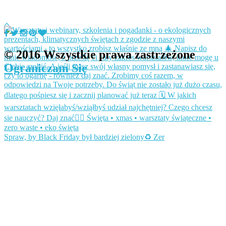
© 2016 Wszystkie prawa zastrzeżone
Ograniczam Się
Spraw, by Black Friday był bardziej zielony♻️ Zer