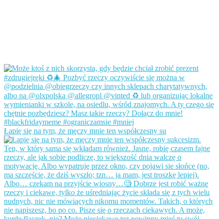
Łapię się na tym, że męczy mnie ten współczesny su