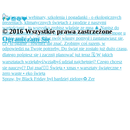
© 2016 Wszystkie prawa zastrzeżone
Ograniczam Się
Spraw, by Black Friday był bardziej zielony♻️ Zer