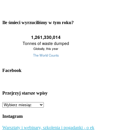
Ile śmieci wyrzuciliśmy w tym roku?
Facebook
Przejrzyj starsze wpisy
Przejrzyj
starsze
wpisy
Instagram
Warsztaty i webinary, szkolenia i pogadanki - o ek