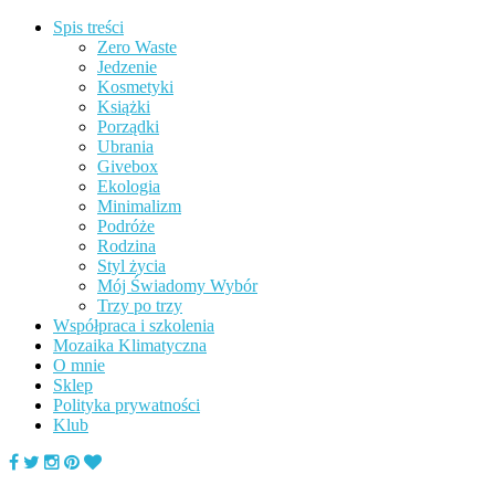
Spis treści
Zero Waste
Jedzenie
Kosmetyki
Książki
Porządki
Ubrania
Givebox
Ekologia
Minimalizm
Podróże
Rodzina
Styl życia
Mój Świadomy Wybór
Trzy po trzy
Współpraca i szkolenia
Mozaika Klimatyczna
O mnie
Sklep
Polityka prywatności
Klub