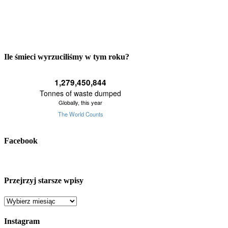
Ile śmieci wyrzuciliśmy w tym roku?
Facebook
Przejrzyj starsze wpisy
Przejrzyj
starsze
wpisy
Instagram