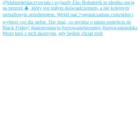
Może ktoś z nich skorzysta, gdy będzie chciał zrob