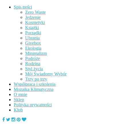
Spis treści
Zero Waste
Jedzenie
Kosmetyki
Książki
Porządki
Ubrania
Givebox
Ekologia
Minimalizm
Podróże
Rodzina
Styl życia
Mój Świadomy Wybór
Trzy po trzy
Współpraca i szkolenia
Mozaika Klimatyczna
O mnie
Sklep
Polityka prywatności
Klub