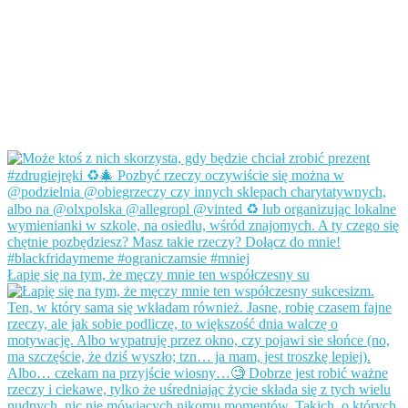
Łapię się na tym, że męczy mnie ten współczesny su