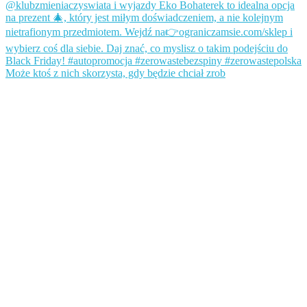
Może ktoś z nich skorzysta, gdy będzie chciał zrob