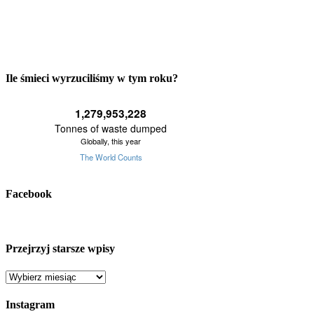
Ile śmieci wyrzuciliśmy w tym roku?
Facebook
Przejrzyj starsze wpisy
Przejrzyj
starsze
wpisy
Instagram