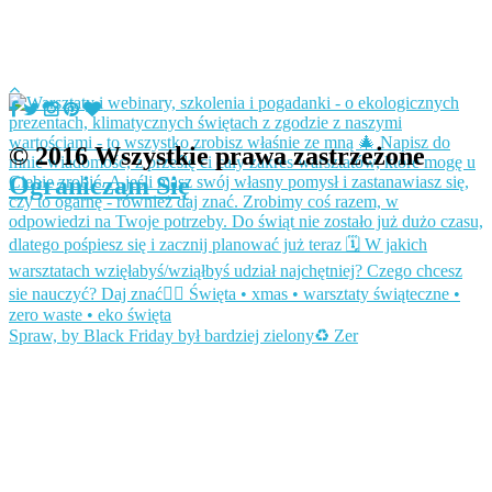
© 2016 Wszystkie prawa zastrzeżone
Ograniczam Się
Spraw, by Black Friday był bardziej zielony♻️ Zer