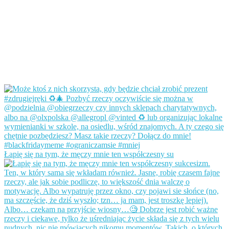
Łapię się na tym, że męczy mnie ten współczesny su