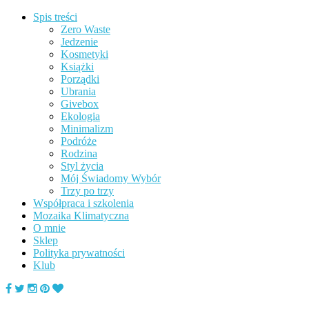
Spis treści
Zero Waste
Jedzenie
Kosmetyki
Książki
Porządki
Ubrania
Givebox
Ekologia
Minimalizm
Podróże
Rodzina
Styl życia
Mój Świadomy Wybór
Trzy po trzy
Współpraca i szkolenia
Mozaika Klimatyczna
O mnie
Sklep
Polityka prywatności
Klub