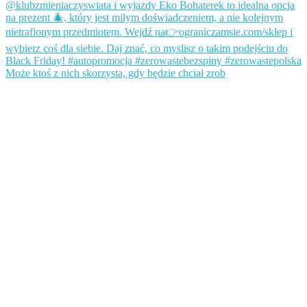
Może ktoś z nich skorzysta, gdy będzie chciał zrob