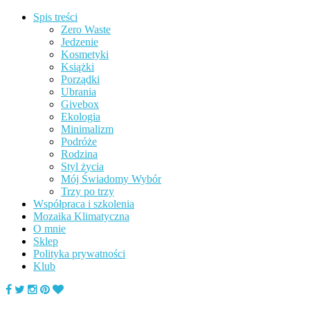
Spis treści
Zero Waste
Jedzenie
Kosmetyki
Książki
Porządki
Ubrania
Givebox
Ekologia
Minimalizm
Podróże
Rodzina
Styl życia
Mój Świadomy Wybór
Trzy po trzy
Współpraca i szkolenia
Mozaika Klimatyczna
O mnie
Sklep
Polityka prywatności
Klub