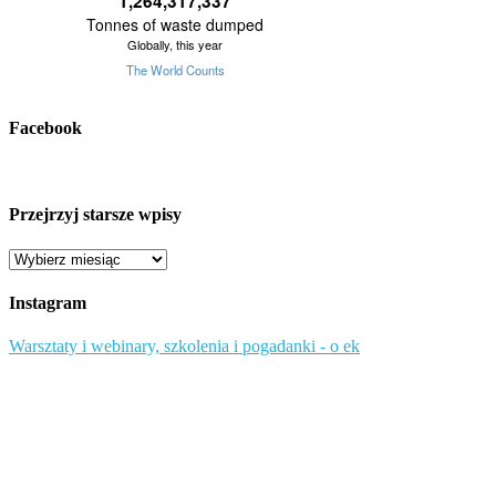
Facebook
Przejrzyj starsze wpisy
Przejrzyj
starsze
wpisy
Instagram
Warsztaty i webinary, szkolenia i pogadanki - o ek