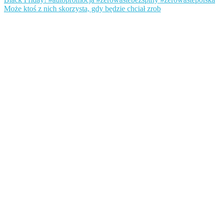
Może ktoś z nich skorzysta, gdy będzie chciał zrob