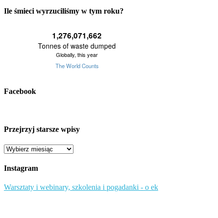
Ile śmieci wyrzuciliśmy w tym roku?
Facebook
Przejrzyj starsze wpisy
Przejrzyj
starsze
wpisy
Instagram
Warsztaty i webinary, szkolenia i pogadanki - o ek