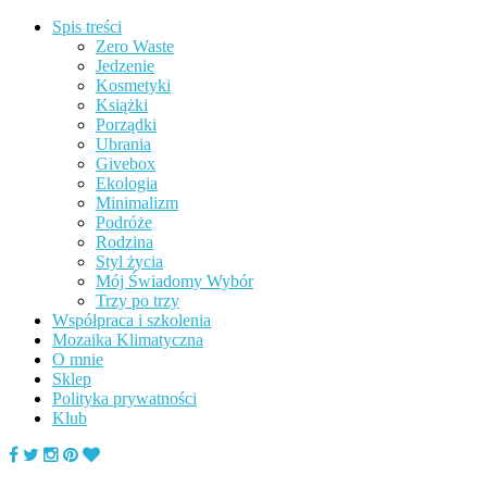
Spis treści
Zero Waste
Jedzenie
Kosmetyki
Książki
Porządki
Ubrania
Givebox
Ekologia
Minimalizm
Podróże
Rodzina
Styl życia
Mój Świadomy Wybór
Trzy po trzy
Współpraca i szkolenia
Mozaika Klimatyczna
O mnie
Sklep
Polityka prywatności
Klub