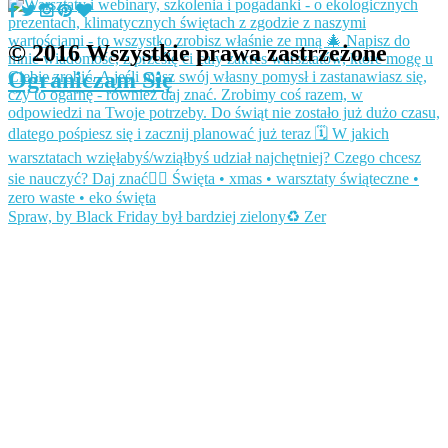
© 2016 Wszystkie prawa zastrzeżone
Ograniczam Się
Spraw, by Black Friday był bardziej zielony♻️ Zer