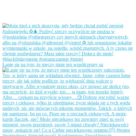
Łapię się na tym, że męczy mnie ten współczesny su