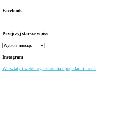
Facebook
Przejrzyj starsze wpisy
Przejrzyj
starsze
wpisy
Instagram
Warsztaty i webinary, szkolenia i pogadanki - o ek