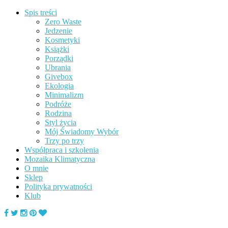
Spis treści
Zero Waste
Jedzenie
Kosmetyki
Książki
Porządki
Ubrania
Givebox
Ekologia
Minimalizm
Podróże
Rodzina
Styl życia
Mój Świadomy Wybór
Trzy po trzy
Współpraca i szkolenia
Mozaika Klimatyczna
O mnie
Sklep
Polityka prywatności
Klub