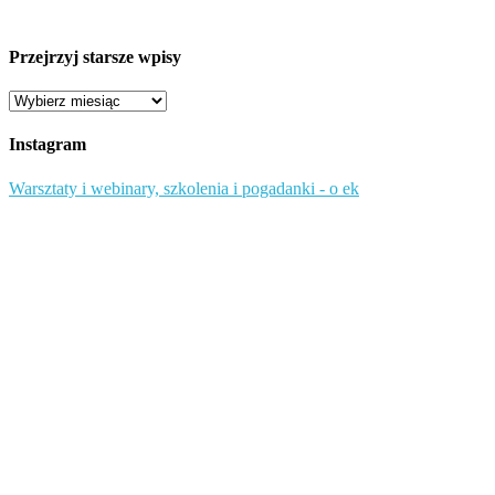
Przejrzyj starsze wpisy
Przejrzyj
starsze
wpisy
Instagram
Warsztaty i webinary, szkolenia i pogadanki - o ek