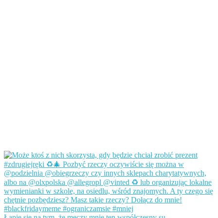
Łapię się na tym, że męczy mnie ten współczesny su