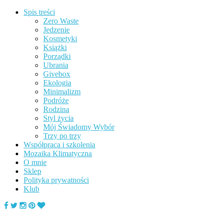
Spis treści
Zero Waste
Jedzenie
Kosmetyki
Książki
Porządki
Ubrania
Givebox
Ekologia
Minimalizm
Podróże
Rodzina
Styl życia
Mój Świadomy Wybór
Trzy po trzy
Współpraca i szkolenia
Mozaika Klimatyczna
O mnie
Sklep
Polityka prywatności
Klub