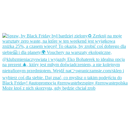
Może ktoś z nich skorzysta, gdy będzie chciał zrob