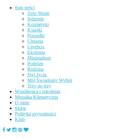
Spis treści
Zero Waste
Jedzenie
Kosmetyki
Książki
Porządki
Ubrania
Givebox
Ekologia
Minimalizm
Podróże
Rodzina
Styl życia
Mój Świadomy Wybór
Trzy po trzy
Współpraca i szkolenia
Mozaika Klimatyczna
O mnie
Sklep
Polityka prywatności
Klub