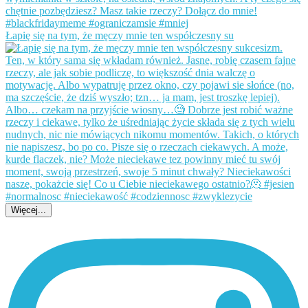
Łapię się na tym, że męczy mnie ten współczesny su
Więcej...