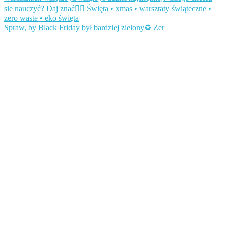
Spraw, by Black Friday był bardziej zielony♻️ Zer