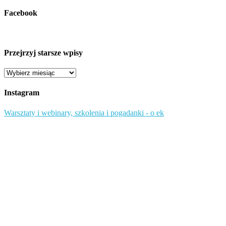
Facebook
Przejrzyj starsze wpisy
Przejrzyj
starsze
wpisy
Instagram
Warsztaty i webinary, szkolenia i pogadanki - o ek