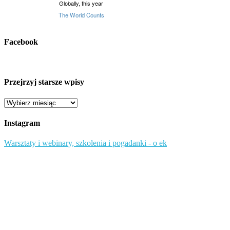
Facebook
Przejrzyj starsze wpisy
Przejrzyj
starsze
wpisy
Instagram
Warsztaty i webinary, szkolenia i pogadanki - o ek