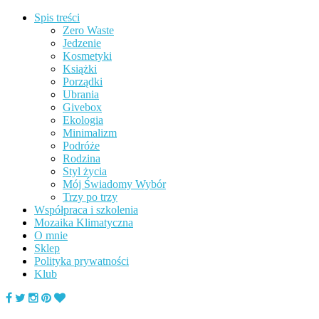
Spis treści
Zero Waste
Jedzenie
Kosmetyki
Książki
Porządki
Ubrania
Givebox
Ekologia
Minimalizm
Podróże
Rodzina
Styl życia
Mój Świadomy Wybór
Trzy po trzy
Współpraca i szkolenia
Mozaika Klimatyczna
O mnie
Sklep
Polityka prywatności
Klub