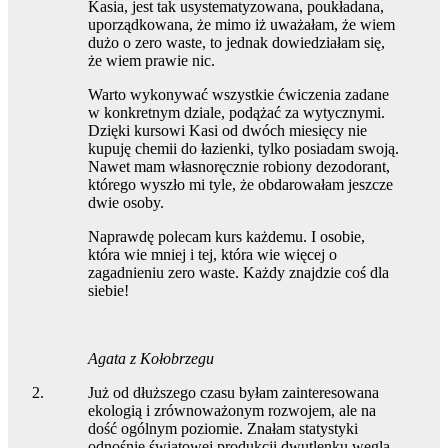
Kasia, jest tak usystematyzowana, poukładana,
uporządkowana, że mimo iż uważałam, że wiem
dużo o zero waste, to jednak dowiedziałam się,
że wiem prawie nic.
Warto wykonywać wszystkie ćwiczenia zadane
w konkretnym dziale, podążać za wytycznymi.
Dzięki kursowi Kasi od dwóch miesięcy nie
kupuję chemii do łazienki, tylko posiadam swoją.
Nawet mam własnoręcznie robiony dezodorant,
którego wyszło mi tyle, że obdarowałam jeszcze
dwie osoby.
Naprawdę polecam kurs każdemu. I osobie,
która wie mniej i tej, która wie więcej o
zagadnieniu zero waste. Każdy znajdzie coś dla
siebie!
Agata z Kołobrzegu
Już od dłuższego czasu byłam zainteresowana
ekologią i zrównoważonym rozwojem, ale na
dość ogólnym poziomie. Znałam statystyki
odnośnie światowej produkcji dwutlenku węgla,