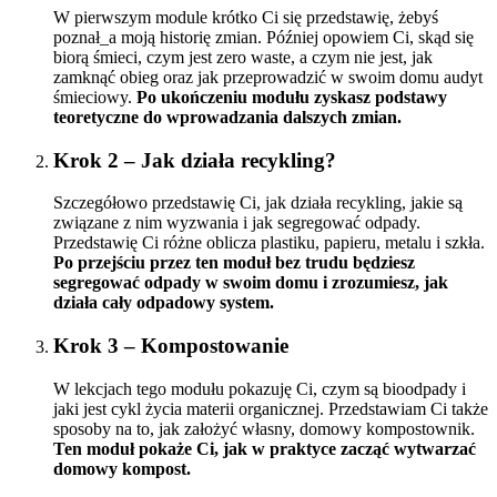
W pierwszym module krótko Ci się przedstawię, żebyś
poznał_a moją historię zmian. Później opowiem Ci, skąd się
biorą śmieci, czym jest zero waste, a czym nie jest, jak
zamknąć obieg oraz jak przeprowadzić w swoim domu audyt
śmieciowy.
Po ukończeniu modułu zyskasz podstawy
teoretyczne do wprowadzania dalszych zmian.
Krok 2 – Jak działa recykling?
Szczegółowo przedstawię Ci, jak działa recykling, jakie są
związane z nim wyzwania i jak segregować odpady.
Przedstawię Ci różne oblicza plastiku, papieru, metalu i szkła.
Po przejściu przez ten moduł bez trudu będziesz
segregować odpady w swoim domu i zrozumiesz, jak
działa cały odpadowy system.
Krok 3 – Kompostowanie
W lekcjach tego modułu pokazuję Ci, czym są bioodpady i
jaki jest cykl życia materii organicznej. Przedstawiam Ci także
sposoby na to, jak założyć własny, domowy kompostownik.
Ten moduł pokaże Ci, jak w praktyce zacząć wytwarzać
domowy kompost.