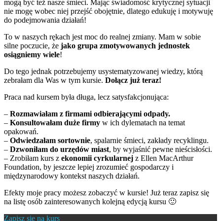
mogą być też nasze śmieci. Mając świadomość krytycznej sytuacji
nie mogę wobec niej przejść obojętnie, dlatego edukuję i motywuję
do podejmowania działań!
To w naszych rękach jest moc do realnej zmiany. Mam w sobie
silne poczucie, że
jako grupa zmotywowanych jednostek
osiągniemy wiele
!
Do tego jednak potrzebujemy usystematyzowanej wiedzy, którą
zebrałam dla Was w tym kursie.
Dołącz już teraz!
Praca nad kursem była długa, lecz satysfakcjonująca:
–
Rozmawiałam z firmami odbierającymi odpady.
–
Konsultowałam duże firmy
w ich dylematach na temat
opakowań.
–
Odwiedzałam sortownie
, spalarnie śmieci, zakłady recyklingu.
–
Dzwoniłam do urzędów miast
, by wyjaśnić pewne nieścisłości.
– Zrobiłam kurs z
ekonomii cyrkularnej
z Ellen MacArthur
Foundation, by jeszcze lepiej zrozumieć gospodarczy i
międzynarodowy kontekst naszych działań.
Efekty moje pracy możesz zobaczyć w kursie! Już teraz zapisz się
na listę osób zainteresowanych kolejną edycją kursu 🙂
Zapisz się na kurs