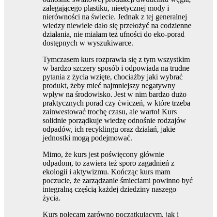
zalegającego plastiku, nieetycznej mody i
nierówności na świecie. Jednak z tej generalnej
wiedzy niewiele dało się przełożyć na codzienne
działania, nie miałam też ufności do eko-porad
dostępnych w wyszukiwarce.
Tymczasem kurs rozprawia się z tym wszystkim
w bardzo szczery sposób i odpowiada na trudne
pytania z życia wzięte, chociażby jaki wybrać
produkt, żeby mieć najmniejszy negatywny
wpływ na środowisko. Jest w nim bardzo dużo
praktycznych porad czy ćwiczeń, w które trzeba
zainwestować trochę czasu, ale warto! Kurs
solidnie porządkuje wiedzę odnośnie rodzajów
odpadów, ich recyklingu oraz działań, jakie
jednostki mogą podejmować.
Mimo, że kurs jest poświęcony głównie
odpadom, to zawiera też sporo zagadnień z
ekologii i aktywizmu. Kończąc kurs mam
poczucie, że zarządzanie śmieciami
powinno być
integralną częścią każdej dziedziny naszego
życia.
Kurs polecam zarówno początkującym, jak i