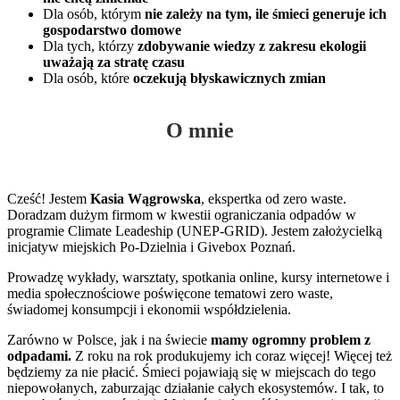
Dla osób, którym
nie zależy na tym, ile śmieci generuje ich
gospodarstwo domowe
Dla tych, którzy
zdobywanie wiedzy z zakresu ekologii
uważają za stratę czasu
Dla osób, które
oczekują błyskawicznych zmian
O mnie
Cześć! Jestem
Kasia Wągrowska
, ekspertka od zero waste.
Doradzam dużym firmom w kwestii ograniczania odpadów w
programie Climate Leadeship (UNEP-GRID). Jestem założycielką
inicjatyw miejskich Po-Dzielnia i Givebox Poznań.
Prowadzę wykłady, warsztaty, spotkania online, kursy internetowe i
media społecznościowe poświęcone tematowi zero waste,
świadomej konsumpcji i ekonomii współdzielenia.
Zarówno w Polsce, jak i na świecie
mamy ogromny problem z
odpadami.
Z roku na rok produkujemy ich coraz więcej! Więcej też
będziemy za nie płacić. Śmieci pojawiają się w miejscach do tego
niepowołanych, zaburzając działanie całych ekosystemów. I tak, to