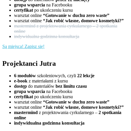
grupa wsparcia
na Facebooku
certyfikat
po ukończeniu kursu
warsztat online
“Gotowanie w duchu zero waste”
warsztat online
“Jak robić własne, domowe kosmetyki?”
mastermind z projektowania cyrkularnego – 2 spotkania
online
indywidualna godzinna konsultacja
Są miejsca! Zapisz się!
Projektanci Jutra
6 modułów
szkoleniowych, czyli
22 lekcje
e-book
z materiałami z kursu
dostęp
do materiałów
bez limitu czasu
grupa wsparcia
na Facebooku
certyfikat
po ukończeniu kursu
warsztat online
“Gotowanie w duchu zero waste”
warsztat online
“Jak robić własne, domowe kosmetyki?”
mastermind
z projektowania cyrkularnego –
2 spotkania
online
indywidualna godzinna konsultacja