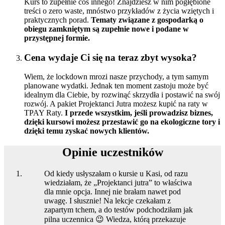
Kurs to zupełnie coś innego! Znajdziesz w nim pogłębione
treści o zero waste, mnóstwo przykładów z życia wziętych i
praktycznych porad.
Tematy związane z gospodarką o
obiegu zamkniętym są zupełnie nowe i podane w
przystępnej formie.
Cena wydaje Ci się na teraz zbyt wysoka?
Wiem, że lockdown mrozi nasze przychody, a tym samym
planowane wydatki. Jednak ten moment zastoju może być
idealnym dla Ciebie, by rozwinąć skrzydła i postawić na swój
rozwój. A pakiet Projektanci Jutra możesz kupić na raty w
TPAY Raty.
I przede wszystkim, jeśli prowadzisz biznes,
dzięki kursowi możesz przestawić go na ekologiczne tory i
dzięki temu zyskać nowych klientów.
Opinie uczestników
Od kiedy usłyszałam o kursie u Kasi, od razu
wiedziałam, że „Projektanci jutra” to właściwa
dla mnie opcja. Innej nie brałam nawet pod
uwagę. I słusznie! Na lekcje czekałam z
zapartym tchem, a do testów podchodziłam jak
pilna uczennica 😉 Wiedza, którą przekazuje