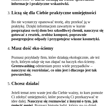
informacje i praktyczne wskazówki.
Liczą się dla Ciebie praktyczne umiejętności
Bo nie wystarczy opanować teorię, aby przekuć ją w
praktykę. Dzięki informacjom zawartym w kursie
posprzątasz swój dom bez szkodliwej chemii, nauczysz się
gotować z resztek, zrobisz kompost, poprawnie
posegregujesz odpady i przygotujesz własne kosmetyki.
Masz dość eko-ściemy
Poznasz przykłady firm, które działają ekologicznie, ale też
tych, którym udaje się nas złapać na haczyk eko-ściemy.
Greenwashing
odmieniam przez wiele przypadków –
nauczysz się rozróżniać, co nim jest i dlaczego jest tak
powszechny.
Chcesz działać
Jeżeli temat zero waste jest dla Ciebie ważny, to kurs pomoże
Ci zdobyć umiejętności, które pozwolą Ci przekazywać te
idee dalej.
Nauczysz się rozmawiać z innymi o tym, jak
śmiecić mniej.
Poznasz historie ludzi, którzy na co dzień