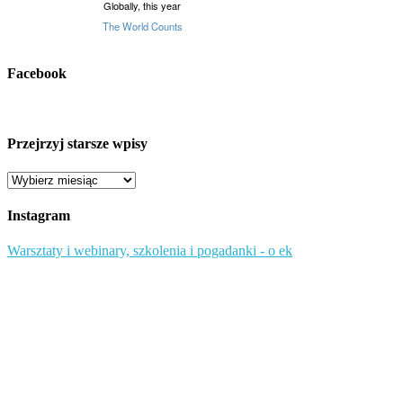
Facebook
Przejrzyj starsze wpisy
Przejrzyj
starsze
wpisy
Instagram
Warsztaty i webinary, szkolenia i pogadanki - o ek