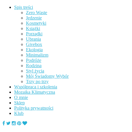
Spis treści
Zero Waste
Jedzenie
Kosmetyki
Książki
Porządki
Ubrania
Givebox
Ekologia
Minimalizm
Podróże
Rodzina
Styl życia
Mój Świadomy Wybór
Trzy po trzy
Współpraca i szkolenia
Mozaika Klimatyczna
O mnie
Sklep
Polityka prywatności
Klub