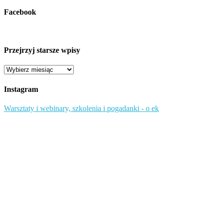
Facebook
Przejrzyj starsze wpisy
Przejrzyj
starsze
wpisy
Instagram
Warsztaty i webinary, szkolenia i pogadanki - o ek