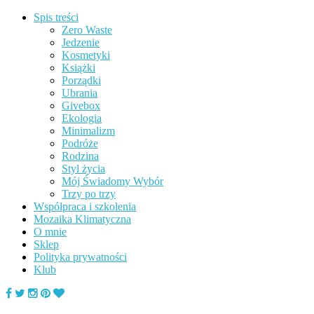
Spis treści
Zero Waste
Jedzenie
Kosmetyki
Książki
Porządki
Ubrania
Givebox
Ekologia
Minimalizm
Podróże
Rodzina
Styl życia
Mój Świadomy Wybór
Trzy po trzy
Współpraca i szkolenia
Mozaika Klimatyczna
O mnie
Sklep
Polityka prywatności
Klub