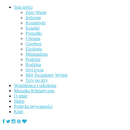
Spis treści
Zero Waste
Jedzenie
Kosmetyki
Książki
Porządki
Ubrania
Givebox
Ekologia
Minimalizm
Podróże
Rodzina
Styl życia
Mój Świadomy Wybór
Trzy po trzy
Współpraca i szkolenia
Mozaika Klimatyczna
O mnie
Sklep
Polityka prywatności
Klub