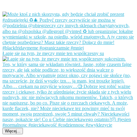
Łapię się na tym, że męczy mnie ten współczesny su
Więcej...