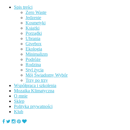
Spis treści
Zero Waste
Jedzenie
Kosmetyki
Książki
Porządki
Ubrania
Givebox
Ekologia
Minimalizm
Podróże
Rodzina
Styl życia
Mój Świadomy Wybór
Trzy po trzy
Współpraca i szkolenia
Mozaika Klimatyczna
O mnie
Sklep
Polityka prywatności
Klub