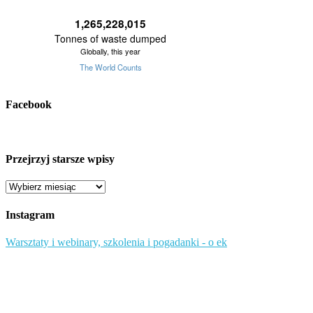
Facebook
Przejrzyj starsze wpisy
Przejrzyj
starsze
wpisy
Instagram
Warsztaty i webinary, szkolenia i pogadanki - o ek