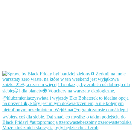
Może ktoś z nich skorzysta, gdy będzie chciał zrob