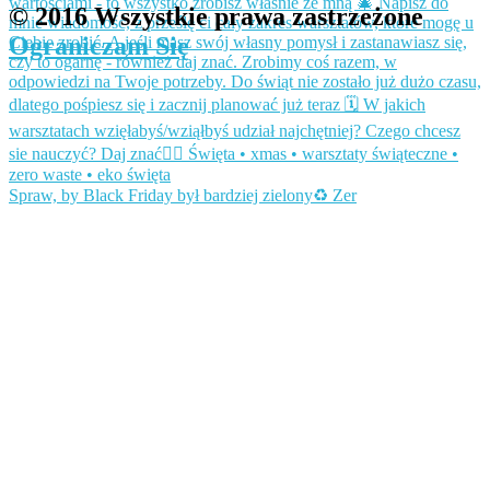
© 2016 Wszystkie prawa zastrzeżone
Ograniczam Się
Spraw, by Black Friday był bardziej zielony♻️ Zer