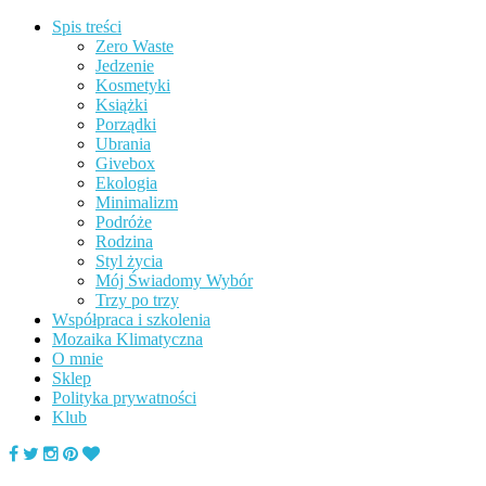
Spis treści
Zero Waste
Jedzenie
Kosmetyki
Książki
Porządki
Ubrania
Givebox
Ekologia
Minimalizm
Podróże
Rodzina
Styl życia
Mój Świadomy Wybór
Trzy po trzy
Współpraca i szkolenia
Mozaika Klimatyczna
O mnie
Sklep
Polityka prywatności
Klub