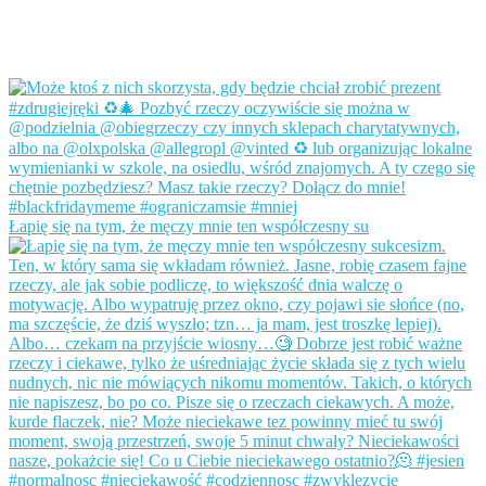
Łapię się na tym, że męczy mnie ten współczesny su