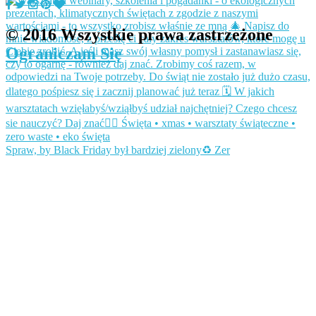
© 2016 Wszystkie prawa zastrzeżone
Ograniczam Się
Spraw, by Black Friday był bardziej zielony♻️ Zer