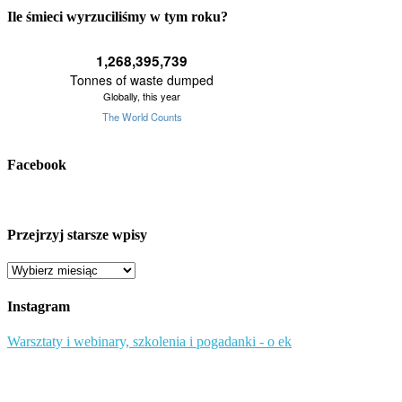
Ile śmieci wyrzuciliśmy w tym roku?
Facebook
Przejrzyj starsze wpisy
Przejrzyj
starsze
wpisy
Instagram
Warsztaty i webinary, szkolenia i pogadanki - o ek