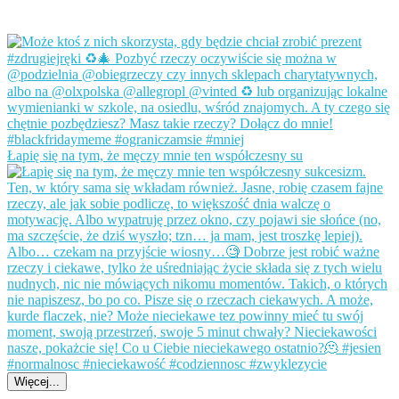
Łapię się na tym, że męczy mnie ten współczesny su
Więcej...