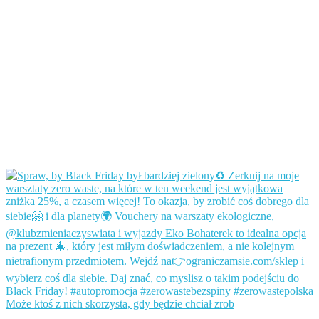
Może ktoś z nich skorzysta, gdy będzie chciał zrob