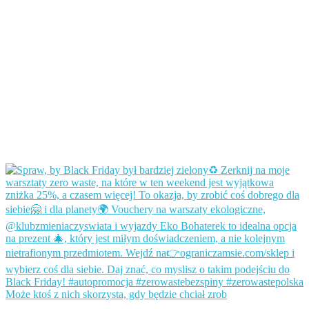
Może ktoś z nich skorzysta, gdy będzie chciał zrob