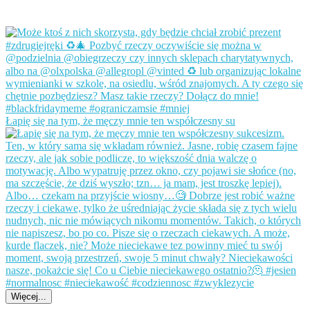
Łapię się na tym, że męczy mnie ten współczesny su
Więcej...