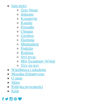
Spis treści
Zero Waste
Jedzenie
Kosmetyki
Książki
Porządki
Ubrania
Givebox
Ekologia
Minimalizm
Podróże
Rodzina
Styl życia
Mój Świadomy Wybór
Trzy po trzy
Współpraca i szkolenia
Mozaika Klimatyczna
O mnie
Sklep
Polityka prywatności
Klub