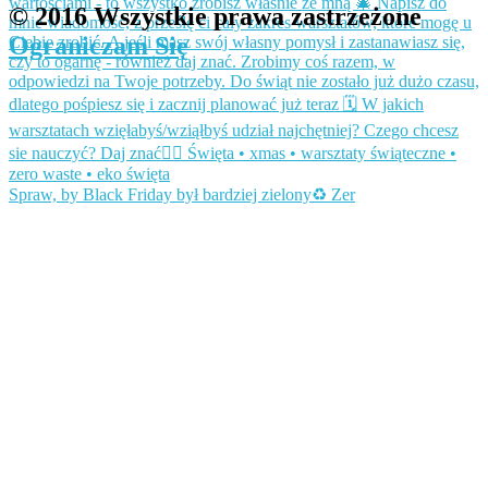
© 2016 Wszystkie prawa zastrzeżone
Ograniczam Się
Spraw, by Black Friday był bardziej zielony♻️ Zer