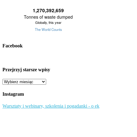
Facebook
Przejrzyj starsze wpisy
Przejrzyj
starsze
wpisy
Instagram
Warsztaty i webinary, szkolenia i pogadanki - o ek