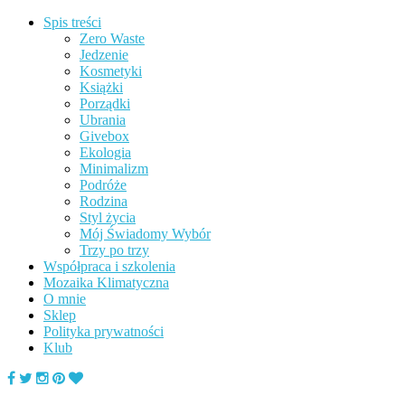
Spis treści
Zero Waste
Jedzenie
Kosmetyki
Książki
Porządki
Ubrania
Givebox
Ekologia
Minimalizm
Podróże
Rodzina
Styl życia
Mój Świadomy Wybór
Trzy po trzy
Współpraca i szkolenia
Mozaika Klimatyczna
O mnie
Sklep
Polityka prywatności
Klub