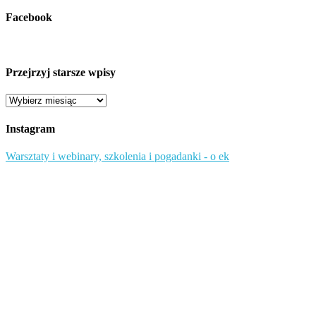
Facebook
Przejrzyj starsze wpisy
Przejrzyj
starsze
wpisy
Instagram
Warsztaty i webinary, szkolenia i pogadanki - o ek