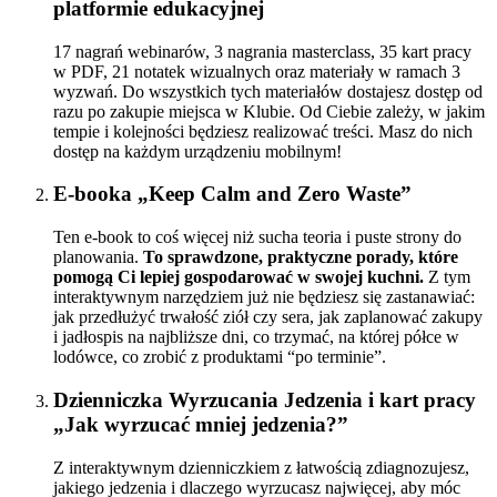
platformie edukacyjnej
17 nagrań webinarów, 3 nagrania masterclass, 35 kart pracy
w PDF, 21 notatek wizualnych oraz materiały w ramach 3
wyzwań. Do wszystkich tych materiałów dostajesz dostęp od
razu po zakupie miejsca w Klubie. Od Ciebie zależy, w jakim
tempie i kolejności będziesz realizować treści. Masz do nich
dostęp na każdym urządzeniu mobilnym!
E-booka „Keep Calm and Zero Waste”
Ten e-book to coś więcej niż sucha teoria i puste strony do
planowania.
To sprawdzone, praktyczne porady, które
pomogą Ci lepiej gospodarować w swojej kuchni.
Z tym
interaktywnym narzędziem już nie będziesz się zastanawiać:
jak przedłużyć trwałość ziół czy sera, jak zaplanować zakupy
i jadłospis na najbliższe dni, co trzymać, na której półce w
lodówce, co zrobić z produktami “po terminie”.
Dzienniczka Wyrzucania Jedzenia i kart pracy
„Jak wyrzucać mniej jedzenia?”
Z interaktywnym dzienniczkiem z łatwością zdiagnozujesz,
jakiego jedzenia i dlaczego wyrzucasz najwięcej, aby móc