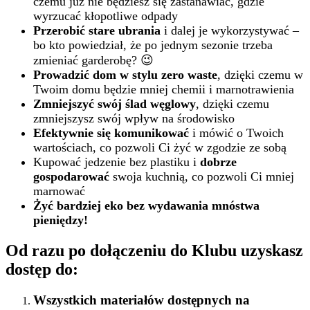
czemu już nie będziesz się zastanawiać, gdzie
wyrzucać kłopotliwe odpady
Przerobić stare ubrania
i dalej je wykorzystywać –
bo kto powiedział, że po jednym sezonie trzeba
zmieniać garderobę? 😉
Prowadzić dom w stylu zero waste
, dzięki czemu w
Twoim domu będzie mniej chemii i marnotrawienia
Zmniejszyć swój ślad węglowy
, dzięki czemu
zmniejszysz swój wpływ na środowisko
Efektywnie się komunikować
i mówić o Twoich
wartościach, co pozwoli Ci żyć w zgodzie ze sobą
Kupować jedzenie bez plastiku i
dobrze
gospodarować
swoja kuchnią, co pozwoli Ci mniej
marnować
Żyć bardziej eko bez wydawania mnóstwa
pieniędzy!
Od razu po dołączeniu do Klubu uzyskasz
dostęp do:
Wszystkich materiałów dostępnych na