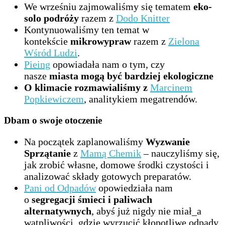
We wrześniu zajmowaliśmy się tematem
eko-
solo podróży
razem z
Dodo Knitter
Kontynuowaliśmy ten temat w
kontekście
mikrowypraw
razem z
Zielona
Wśród Ludzi
.
Pieing
opowiadała nam o tym, czy
nasze
miasta mogą być bardziej ekologiczne
O klimacie rozmawialiśmy z
Marcinem
Popkiewiczem
, analitykiem megatrendów.
Dbam o swoje otoczenie
Na początek zaplanowaliśmy
Wyzwanie
Sprzątanie
z
Mamą Chemik
– nauczyliśmy się,
jak zrobić własne, domowe środki czystości i
analizować składy gotowych preparatów.
Pani od Odpadów
opowiedziała nam
o
segregacji śmieci i paliwach
alternatywnych
, abyś już nigdy nie miał_a
wątpliwości, gdzie wyrzucić kłopotliwe odpady.