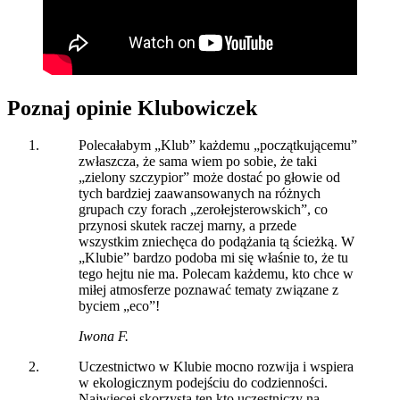
Poznaj opinie Klubowiczek
Polecałabym „Klub” każdemu „początkującemu”
zwłaszcza, że sama wiem po sobie, że taki
„zielony szczypior” może dostać po głowie od
tych bardziej zaawansowanych na różnych
grupach czy forach „zerołejsterowskich”, co
przynosi skutek raczej marny, a przede
wszystkim zniechęca do podążania tą ścieżką. W
„Klubie” bardzo podoba mi się właśnie to, że tu
tego hejtu nie ma. Polecam każdemu, kto chce w
miłej atmosferze poznawać tematy związane z
byciem „eco”!
Iwona F.
Uczestnictwo w Klubie mocno rozwija i wspiera
w ekologicznym podejściu do codzienności.
Najwięcej skorzysta ten kto uczestniczy na