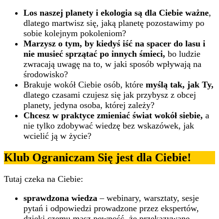
Los naszej planety i ekologia są dla Ciebie ważne
,
dlatego martwisz się, jaką planetę pozostawimy po
sobie kolejnym pokoleniom?
Marzysz o tym, by kiedyś iść na spacer do lasu i
nie musieć sprzątać po innych śmieci,
bo ludzie
zwracają uwagę na to, w jaki sposób wpływają na
środowisko?
Brakuje wokół Ciebie osób, które
myślą tak, jak Ty,
dlatego czasami czujesz się jak przybysz z obcej
planety, jedyna osoba, której zależy?
Chcesz w praktyce zmieniać świat wokół siebie,
a
nie tylko zdobywać wiedzę bez wskazówek, jak
wcielić ją w życie?
Klub Ograniczam Się jest dla Ciebie!
Tutaj czeka na Ciebie:
sprawdzona wiedza
– webinary, warsztaty, sesje
pytań i odpowiedzi prowadzone przez ekspertów,
dzięki czemu masz pewność, że przekazywane