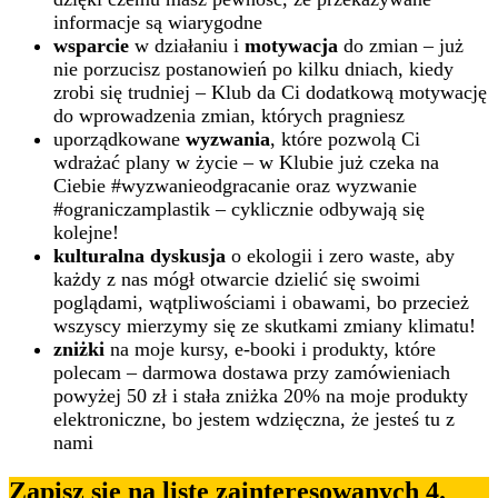
informacje są wiarygodne
wsparcie
w działaniu i
motywacja
do zmian – już
nie porzucisz postanowień po kilku dniach, kiedy
zrobi się trudniej – Klub da Ci dodatkową motywację
do wprowadzenia zmian, których pragniesz
uporządkowane
wyzwania
, które pozwolą Ci
wdrażać plany w życie – w Klubie już czeka na
Ciebie #wyzwanieodgracanie oraz wyzwanie
#ograniczamplastik – cyklicznie odbywają się
kolejne!
kulturalna dyskusja
o ekologii i zero waste, aby
każdy z nas mógł otwarcie dzielić się swoimi
poglądami, wątpliwościami i obawami, bo przecież
wszyscy mierzymy się ze skutkami zmiany klimatu!
zniżki
na moje kursy, e-booki i produkty, które
polecam – darmowa dostawa przy zamówieniach
powyżej 50 zł i stała zniżka 20% na moje produkty
elektroniczne, bo jestem wdzięczna, że jesteś tu z
nami
Zapisz się na listę zainteresowanych 4.