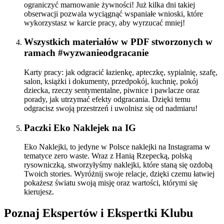
ograniczyć marnowanie żywności! Już kilka dni takiej
obserwacji pozwala wyciągnąć wspaniałe wnioski, które
wykorzystasz w karcie pracy, aby wyrzucać mniej!
Wszystkich materiałów w PDF stworzonych w
ramach #wyzwanieodgracanie
Karty pracy: jak odgracić łazienkę, apteczkę, sypialnię, szafę,
salon, książki i dokumenty, przedpokój, kuchnię, pokój
dziecka, rzeczy sentymentalne, piwnice i pawlacze oraz
porady, jak utrzymać efekty odgracania. Dzięki temu
odgracisz swoją przestrzeń i uwolnisz się od nadmiaru!
Paczki Eko Naklejek na IG
Eko Naklejki, to jedyne w Polsce naklejki na Instagrama w
tematyce zero waste. Wraz z Hanią Rzepecką, polską
rysowniczką, stworzyłyśmy naklejki, które staną się ozdobą
Twoich stories. Wyróżnij swoje relacje, dzięki czemu łatwiej
pokażesz światu swoją misję oraz wartości, którymi się
kierujesz.
Poznaj Ekspertów i Ekspertki Klubu