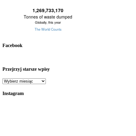
Facebook
Przejrzyj starsze wpisy
Przejrzyj
starsze
wpisy
Instagram