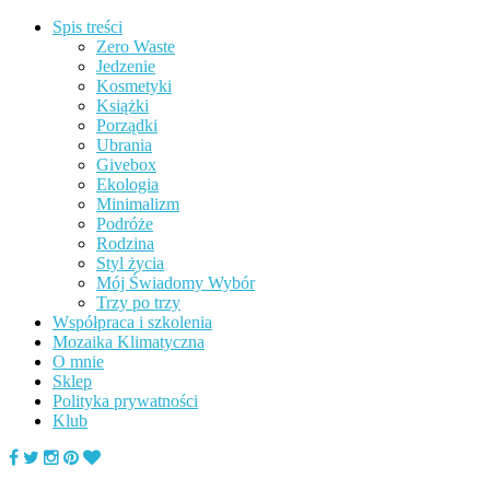
Spis treści
Zero Waste
Jedzenie
Kosmetyki
Książki
Porządki
Ubrania
Givebox
Ekologia
Minimalizm
Podróże
Rodzina
Styl życia
Mój Świadomy Wybór
Trzy po trzy
Współpraca i szkolenia
Mozaika Klimatyczna
O mnie
Sklep
Polityka prywatności
Klub