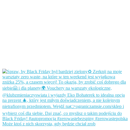
Może ktoś z nich skorzysta, gdy będzie chciał zrob