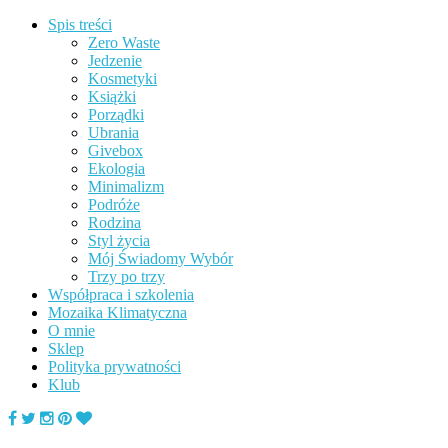
Spis treści
Zero Waste
Jedzenie
Kosmetyki
Książki
Porządki
Ubrania
Givebox
Ekologia
Minimalizm
Podróże
Rodzina
Styl życia
Mój Świadomy Wybór
Trzy po trzy
Współpraca i szkolenia
Mozaika Klimatyczna
O mnie
Sklep
Polityka prywatności
Klub