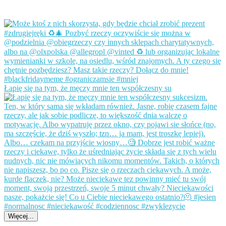
Łapię się na tym, że męczy mnie ten współczesny su
Więcej...