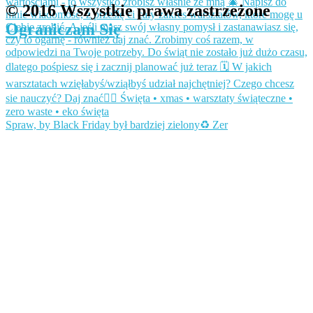
© 2016 Wszystkie prawa zastrzeżone
Ograniczam Się
Spraw, by Black Friday był bardziej zielony♻️ Zer