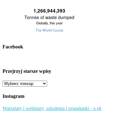
Facebook
Przejrzyj starsze wpisy
Przejrzyj
starsze
wpisy
Instagram
Warsztaty i webinary, szkolenia i pogadanki - o ek