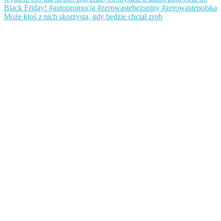
Może ktoś z nich skorzysta, gdy będzie chciał zrob