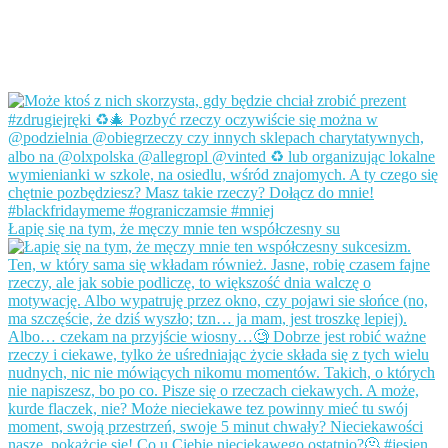
Łapię się na tym, że męczy mnie ten współczesny su