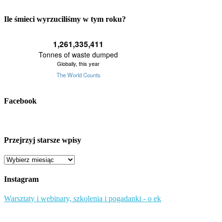
Ile śmieci wyrzuciliśmy w tym roku?
Facebook
Przejrzyj starsze wpisy
Przejrzyj
starsze
wpisy
Instagram
Warsztaty i webinary, szkolenia i pogadanki - o ek