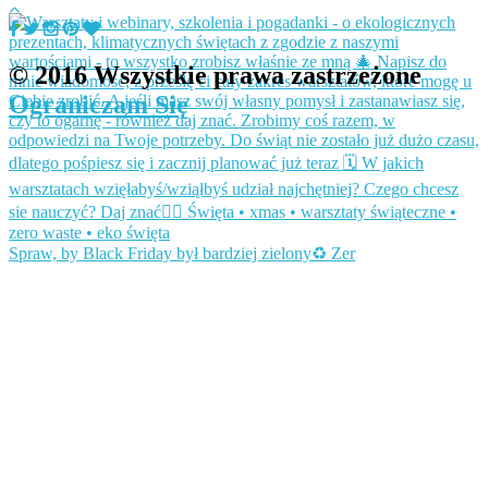
© 2016 Wszystkie prawa zastrzeżone
Ograniczam Się
Spraw, by Black Friday był bardziej zielony♻️ Zer