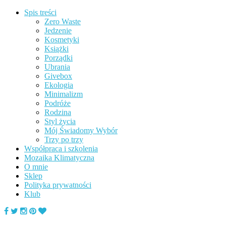
Spis treści
Zero Waste
Jedzenie
Kosmetyki
Książki
Porządki
Ubrania
Givebox
Ekologia
Minimalizm
Podróże
Rodzina
Styl życia
Mój Świadomy Wybór
Trzy po trzy
Współpraca i szkolenia
Mozaika Klimatyczna
O mnie
Sklep
Polityka prywatności
Klub