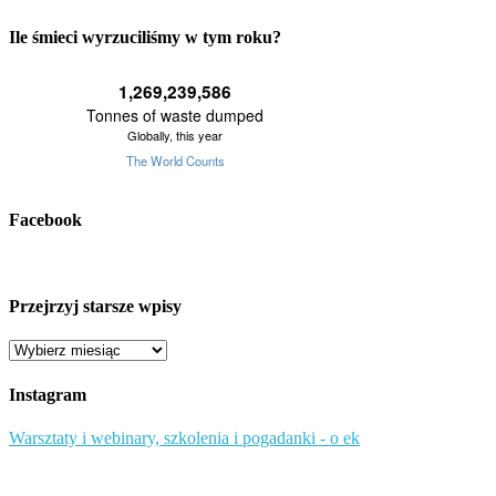
Ile śmieci wyrzuciliśmy w tym roku?
Facebook
Przejrzyj starsze wpisy
Przejrzyj
starsze
wpisy
Instagram
Warsztaty i webinary, szkolenia i pogadanki - o ek