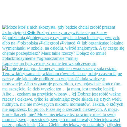
Łapię się na tym, że męczy mnie ten współczesny su