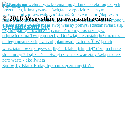
© 2016 Wszystkie prawa zastrzeżone
Ograniczam Się
Spraw, by Black Friday był bardziej zielony♻️ Zer