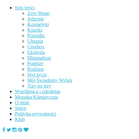
Spis treści
Zero Waste
Jedzenie
Kosmetyki
Książki
Porządki
Ubrania
Givebox
Ekologia
Minimalizm
Podróże
Rodzina
Styl życia
Mój Świadomy Wybór
Trzy po trzy
Współpraca i szkolenia
Mozaika Klimatyczna
O mnie
Sklep
Polityka prywatności
Klub