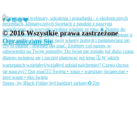
© 2016 Wszystkie prawa zastrzeżone
Ograniczam Się
Spraw, by Black Friday był bardziej zielony♻️ Zer