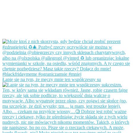
Łapię się na tym, że męczy mnie ten współczesny su