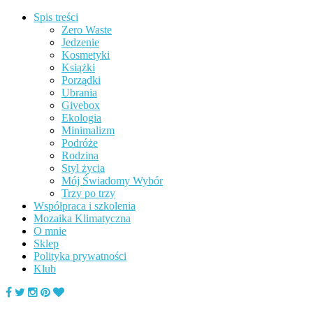
Spis treści
Zero Waste
Jedzenie
Kosmetyki
Książki
Porządki
Ubrania
Givebox
Ekologia
Minimalizm
Podróże
Rodzina
Styl życia
Mój Świadomy Wybór
Trzy po trzy
Współpraca i szkolenia
Mozaika Klimatyczna
O mnie
Sklep
Polityka prywatności
Klub