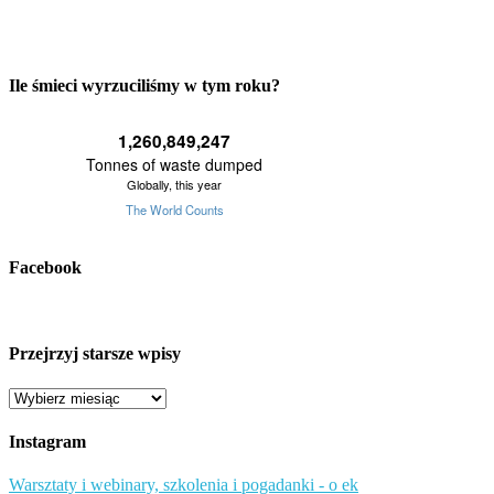
Ile śmieci wyrzuciliśmy w tym roku?
Facebook
Przejrzyj starsze wpisy
Przejrzyj
starsze
wpisy
Instagram
Warsztaty i webinary, szkolenia i pogadanki - o ek