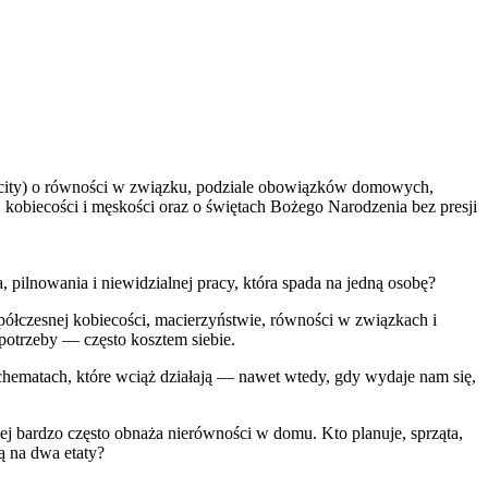
pilnowania i niewidzialnej pracy, która spada na jedną osobę?
półczesnej kobiecości, macierzyństwie, równości w związkach i
e potrzeby — często kosztem siebie.
chematach, które wciąż działają — nawet wtedy, gdy wydaje nam się,
giej bardzo często obnaża nierówności w domu. Kto planuje, sprząta,
ą na dwa etaty?