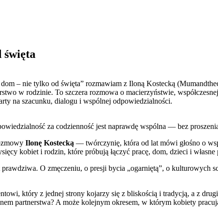
 święta
owiedzialność za codzienność jest naprawdę wspólna — bez proszenia, 
rozmowy
Ilonę Kostecką
— twórczynię, która od lat mówi głośno o ws
ysięcy kobiet i rodzin, które próbują łączyć pracę, dom, dzieci i własn
 prawdziwa. O zmęczeniu, o presji bycia „ogarniętą”, o kulturowych s
wi, który z jednej strony kojarzy się z bliskością i tradycją, a z dru
zianem partnerstwa? A może kolejnym okresem, w którym kobiety pracuj