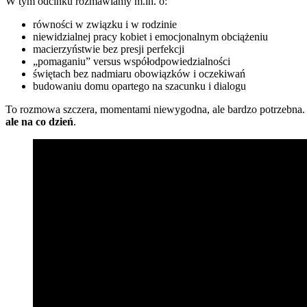
W tym odcinku rozmawiamy m.in. o:
równości w związku i w rodzinie
niewidzialnej pracy kobiet i emocjonalnym obciążeniu
macierzyństwie bez presji perfekcji
„pomaganiu” versus współodpowiedzialności
świętach bez nadmiaru obowiązków i oczekiwań
budowaniu domu opartego na szacunku i dialogu
To rozmowa szczera, momentami niewygodna, ale bardzo potrzebna. Nie
ale na co dzień
.