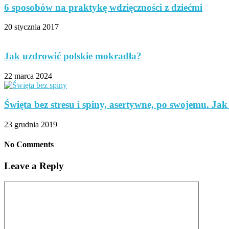
6 sposobów na praktykę wdzięczności z dziećmi
20 stycznia 2017
Jak uzdrowić polskie mokradła?
22 marca 2024
Święta bez stresu i spiny, asertywne, po swojemu. Jak 
23 grudnia 2019
No Comments
Leave a Reply