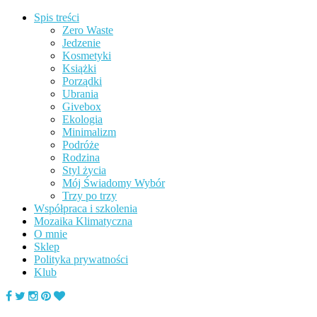
Spis treści
Zero Waste
Jedzenie
Kosmetyki
Książki
Porządki
Ubrania
Givebox
Ekologia
Minimalizm
Podróże
Rodzina
Styl życia
Mój Świadomy Wybór
Trzy po trzy
Współpraca i szkolenia
Mozaika Klimatyczna
O mnie
Sklep
Polityka prywatności
Klub