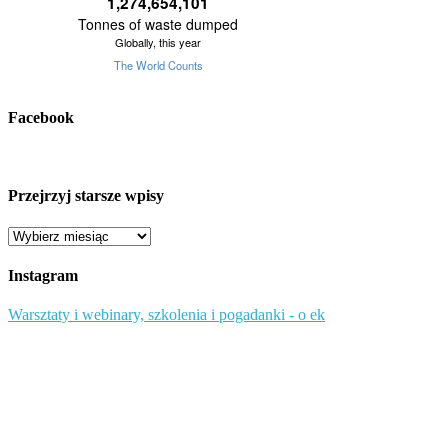
Facebook
Przejrzyj starsze wpisy
Przejrzyj
starsze
wpisy
Instagram
Warsztaty i webinary, szkolenia i pogadanki - o ek