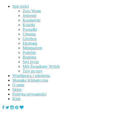
Spis treści
Zero Waste
Jedzenie
Kosmetyki
Książki
Porządki
Ubrania
Givebox
Ekologia
Minimalizm
Podróże
Rodzina
Styl życia
Mój Świadomy Wybór
Trzy po trzy
Współpraca i szkolenia
Mozaika Klimatyczna
O mnie
Sklep
Polityka prywatności
Klub