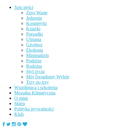
Spis treści
Zero Waste
Jedzenie
Kosmetyki
Książki
Porządki
Ubrania
Givebox
Ekologia
Minimalizm
Podróże
Rodzina
Styl życia
Mój Świadomy Wybór
Trzy po trzy
Współpraca i szkolenia
Mozaika Klimatyczna
O mnie
Sklep
Polityka prywatności
Klub