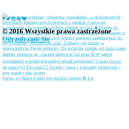
© 2016 Wszystkie prawa zastrzeżone
Ograniczam Się
Spraw, by Black Friday był bardziej zielony♻️ Zer