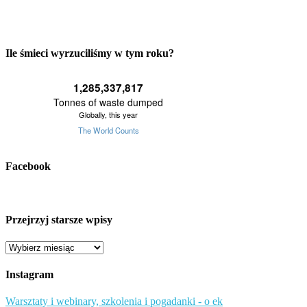
Ile śmieci wyrzuciliśmy w tym roku?
Facebook
Przejrzyj starsze wpisy
Przejrzyj
starsze
wpisy
Instagram
Warsztaty i webinary, szkolenia i pogadanki - o ek