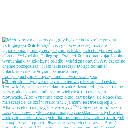
Łapię się na tym, że męczy mnie ten współczesny su