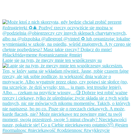
Łapię się na tym, że męczy mnie ten współczesny su