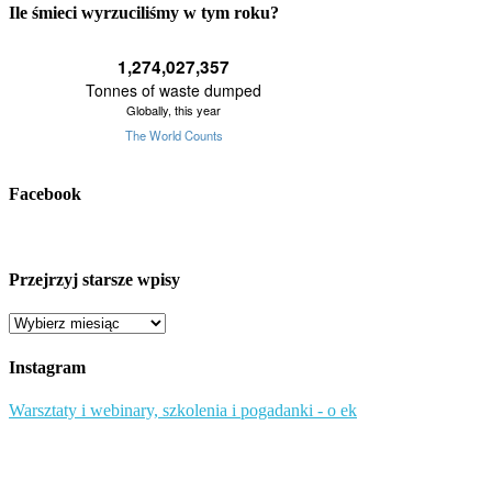
Ile śmieci wyrzuciliśmy w tym roku?
Facebook
Przejrzyj starsze wpisy
Przejrzyj
starsze
wpisy
Instagram
Warsztaty i webinary, szkolenia i pogadanki - o ek