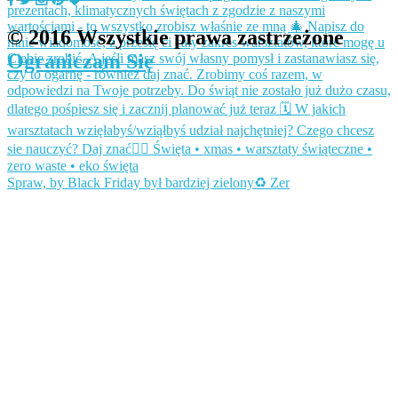
© 2016 Wszystkie prawa zastrzeżone
Ograniczam Się
Spraw, by Black Friday był bardziej zielony♻️ Zer