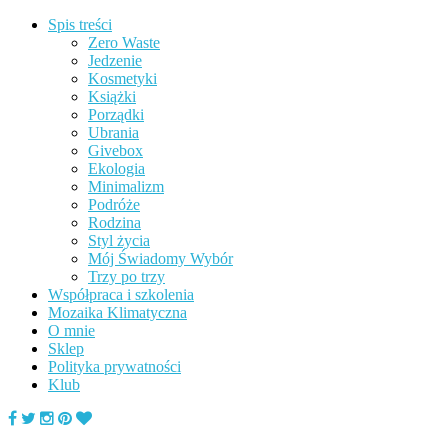
Spis treści
Zero Waste
Jedzenie
Kosmetyki
Książki
Porządki
Ubrania
Givebox
Ekologia
Minimalizm
Podróże
Rodzina
Styl życia
Mój Świadomy Wybór
Trzy po trzy
Współpraca i szkolenia
Mozaika Klimatyczna
O mnie
Sklep
Polityka prywatności
Klub