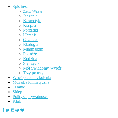
Spis treści
Zero Waste
Jedzenie
Kosmetyki
Książki
Porządki
Ubrania
Givebox
Ekologia
Minimalizm
Podróże
Rodzina
Styl życia
Mój Świadomy Wybór
Trzy po trzy
Współpraca i szkolenia
Mozaika Klimatyczna
O mnie
Sklep
Polityka prywatności
Klub