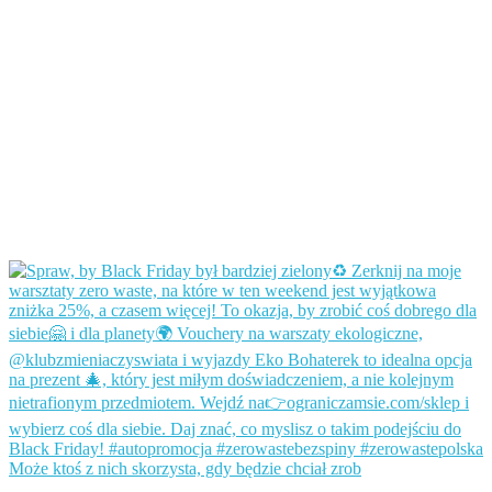
Może ktoś z nich skorzysta, gdy będzie chciał zrob