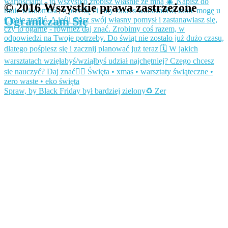
© 2016 Wszystkie prawa zastrzeżone
Ograniczam Się
Spraw, by Black Friday był bardziej zielony♻️ Zer