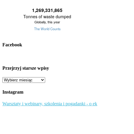
Facebook
Przejrzyj starsze wpisy
Przejrzyj
starsze
wpisy
Instagram
Warsztaty i webinary, szkolenia i pogadanki - o ek