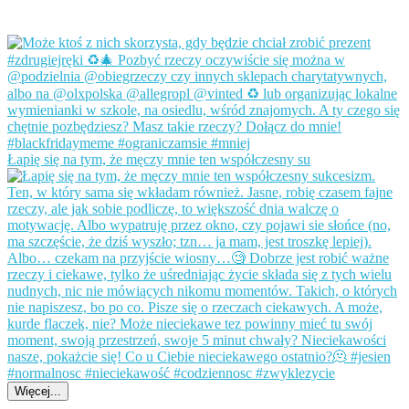
Łapię się na tym, że męczy mnie ten współczesny su
Więcej...