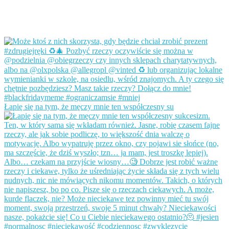
Łapię się na tym, że męczy mnie ten współczesny su