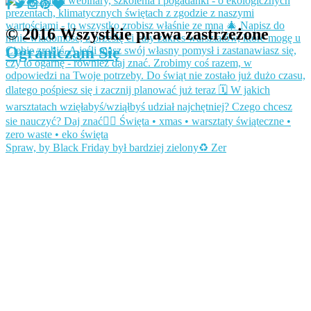
© 2016 Wszystkie prawa zastrzeżone
Ograniczam Się
Spraw, by Black Friday był bardziej zielony♻️ Zer