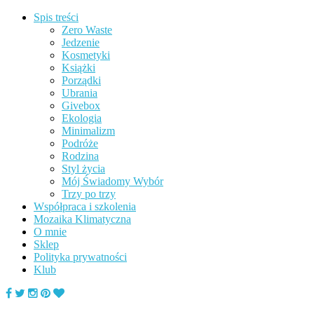
Spis treści
Zero Waste
Jedzenie
Kosmetyki
Książki
Porządki
Ubrania
Givebox
Ekologia
Minimalizm
Podróże
Rodzina
Styl życia
Mój Świadomy Wybór
Trzy po trzy
Współpraca i szkolenia
Mozaika Klimatyczna
O mnie
Sklep
Polityka prywatności
Klub