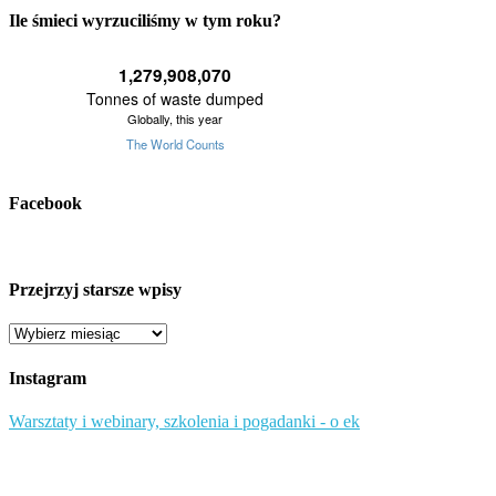
Ile śmieci wyrzuciliśmy w tym roku?
Facebook
Przejrzyj starsze wpisy
Przejrzyj
starsze
wpisy
Instagram
Warsztaty i webinary, szkolenia i pogadanki - o ek