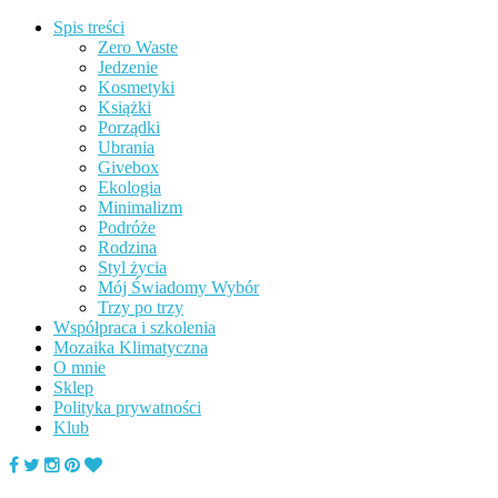
Spis treści
Zero Waste
Jedzenie
Kosmetyki
Książki
Porządki
Ubrania
Givebox
Ekologia
Minimalizm
Podróże
Rodzina
Styl życia
Mój Świadomy Wybór
Trzy po trzy
Współpraca i szkolenia
Mozaika Klimatyczna
O mnie
Sklep
Polityka prywatności
Klub