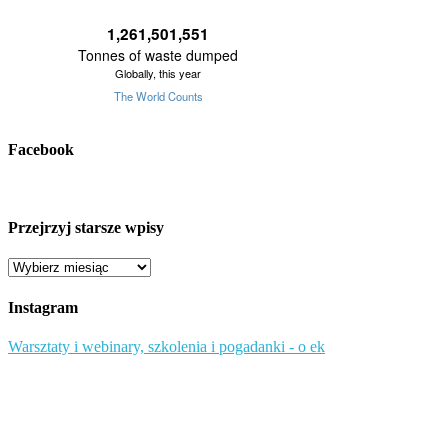
Facebook
Przejrzyj starsze wpisy
Przejrzyj
starsze
wpisy
Instagram
Warsztaty i webinary, szkolenia i pogadanki - o ek