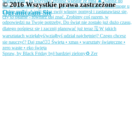
© 2016 Wszystkie prawa zastrzeżone
Ograniczam Się
Spraw, by Black Friday był bardziej zielony♻️ Zer