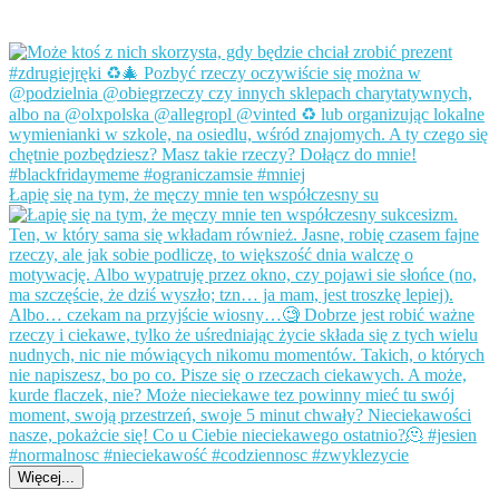
Łapię się na tym, że męczy mnie ten współczesny su
Więcej...