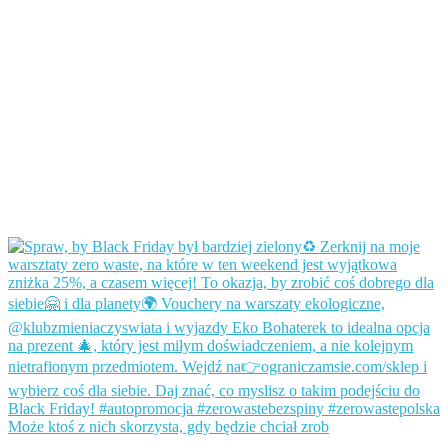
Może ktoś z nich skorzysta, gdy będzie chciał zrob