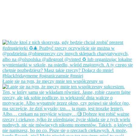
Łapię się na tym, że męczy mnie ten współczesny su