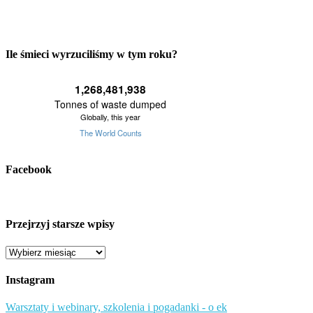
Ile śmieci wyrzuciliśmy w tym roku?
Facebook
Przejrzyj starsze wpisy
Przejrzyj
starsze
wpisy
Instagram
Warsztaty i webinary, szkolenia i pogadanki - o ek