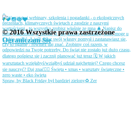
© 2016 Wszystkie prawa zastrzeżone
Ograniczam Się
Spraw, by Black Friday był bardziej zielony♻️ Zer