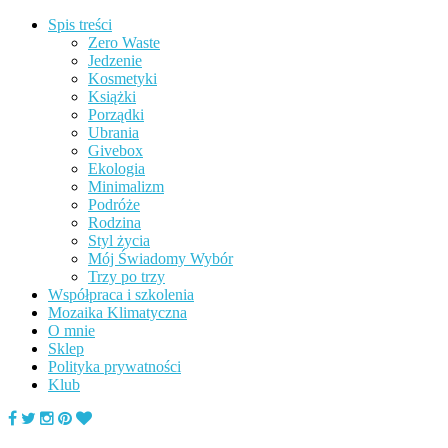
Spis treści
Zero Waste
Jedzenie
Kosmetyki
Książki
Porządki
Ubrania
Givebox
Ekologia
Minimalizm
Podróże
Rodzina
Styl życia
Mój Świadomy Wybór
Trzy po trzy
Współpraca i szkolenia
Mozaika Klimatyczna
O mnie
Sklep
Polityka prywatności
Klub