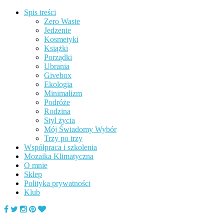
Spis treści
Zero Waste
Jedzenie
Kosmetyki
Książki
Porządki
Ubrania
Givebox
Ekologia
Minimalizm
Podróże
Rodzina
Styl życia
Mój Świadomy Wybór
Trzy po trzy
Współpraca i szkolenia
Mozaika Klimatyczna
O mnie
Sklep
Polityka prywatności
Klub