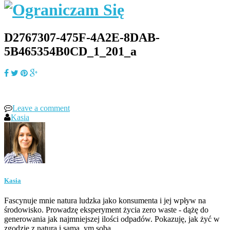
D2767307-475F-4A2E-8DAB-
5B465354B0CD_1_201_a
Leave a comment
Kasia
Kasia
Fascynuje mnie natura ludzka jako konsumenta i jej wpływ na
środowisko. Prowadzę eksperyment życia zero waste - dążę do
generowania jak najmniejszej ilości odpadów. Pokazuję, jak żyć w
zgodzie z naturą i samą_ym sobą.