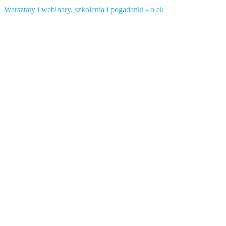
Warsztaty i webinary, szkolenia i pogadanki - o ek