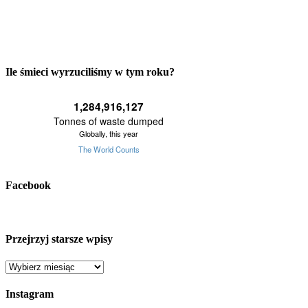
Ile śmieci wyrzuciliśmy w tym roku?
Facebook
Przejrzyj starsze wpisy
Przejrzyj
starsze
wpisy
Instagram