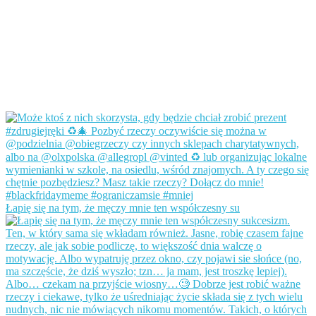
Łapię się na tym, że męczy mnie ten współczesny su