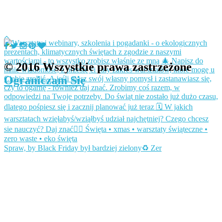
© 2016 Wszystkie prawa zastrzeżone
Ograniczam Się
Spraw, by Black Friday był bardziej zielony♻️ Zer