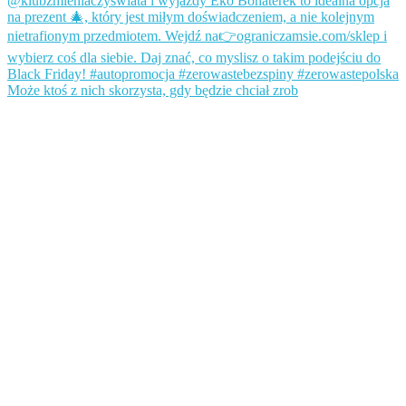
Może ktoś z nich skorzysta, gdy będzie chciał zrob