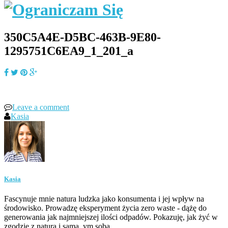
350C5A4E-D5BC-463B-9E80-
1295751C6EA9_1_201_a
Leave a comment
Kasia
Kasia
Fascynuje mnie natura ludzka jako konsumenta i jej wpływ na
środowisko. Prowadzę eksperyment życia zero waste - dążę do
generowania jak najmniejszej ilości odpadów. Pokazuję, jak żyć w
zgodzie z naturą i samą_ym sobą.