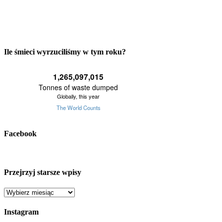
Ile śmieci wyrzuciliśmy w tym roku?
Facebook
Przejrzyj starsze wpisy
Przejrzyj
starsze
wpisy
Instagram