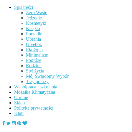
Spis treści
Zero Waste
Jedzenie
Kosmetyki
Książki
Porządki
Ubrania
Givebox
Ekologia
Minimalizm
Podróże
Rodzina
Styl życia
Mój Świadomy Wybór
Trzy po trzy
Współpraca i szkolenia
Mozaika Klimatyczna
O mnie
Sklep
Polityka prywatności
Klub