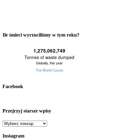
Ile śmieci wyrzuciliśmy w tym roku?
Facebook
Przejrzyj starsze wpisy
Przejrzyj
starsze
wpisy
Instagram