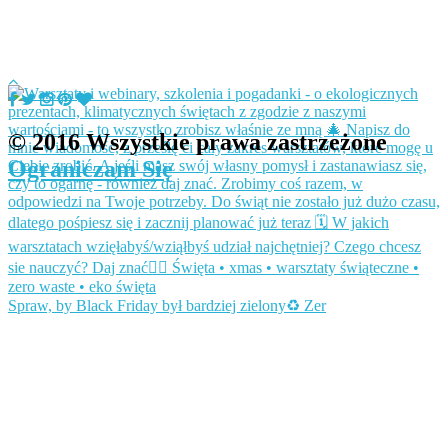
© 2016 Wszystkie prawa zastrzeżone
Ograniczam Się
Spraw, by Black Friday był bardziej zielony♻️ Zer