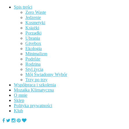
Spis treści
Zero Waste
Jedzenie
Kosmetyki
Książki
Porządki
Ubrania
Givebox
Ekologia
Minimalizm
Podróże
Rodzina
Styl życia
Mój Świadomy Wybór
Trzy po trzy
Współpraca i szkolenia
Mozaika Klimatyczna
O mnie
Sklep
Polityka prywatności
Klub