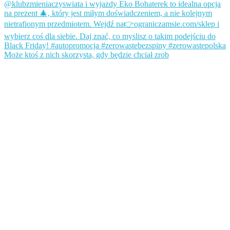
Może ktoś z nich skorzysta, gdy będzie chciał zrob