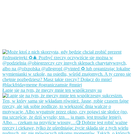
Łapię się na tym, że męczy mnie ten współczesny su