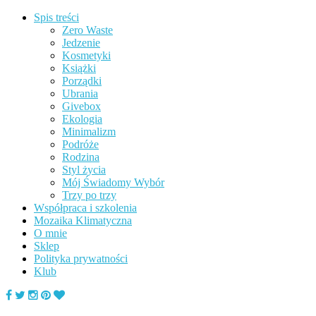
Spis treści
Zero Waste
Jedzenie
Kosmetyki
Książki
Porządki
Ubrania
Givebox
Ekologia
Minimalizm
Podróże
Rodzina
Styl życia
Mój Świadomy Wybór
Trzy po trzy
Współpraca i szkolenia
Mozaika Klimatyczna
O mnie
Sklep
Polityka prywatności
Klub