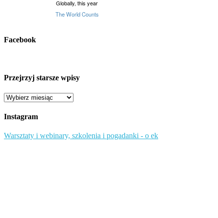
Facebook
Przejrzyj starsze wpisy
Przejrzyj
starsze
wpisy
Instagram
Warsztaty i webinary, szkolenia i pogadanki - o ek