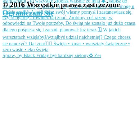
© 2016 Wszystkie prawa zastrzeżone
Ograniczam Się
Spraw, by Black Friday był bardziej zielony♻️ Zer