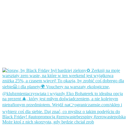
Może ktoś z nich skorzysta, gdy będzie chciał zrob