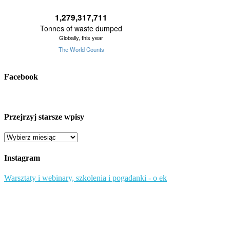
Facebook
Przejrzyj starsze wpisy
Przejrzyj
starsze
wpisy
Instagram
Warsztaty i webinary, szkolenia i pogadanki - o ek