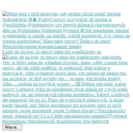
Łapię się na tym, że męczy mnie ten współczesny su
Więcej...