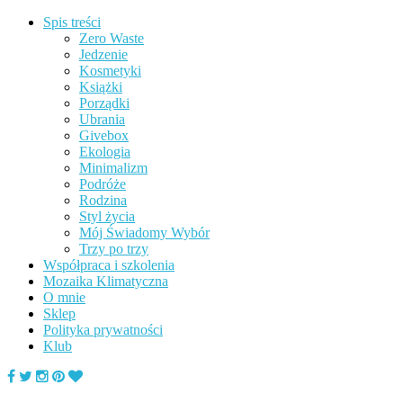
Spis treści
Zero Waste
Jedzenie
Kosmetyki
Książki
Porządki
Ubrania
Givebox
Ekologia
Minimalizm
Podróże
Rodzina
Styl życia
Mój Świadomy Wybór
Trzy po trzy
Współpraca i szkolenia
Mozaika Klimatyczna
O mnie
Sklep
Polityka prywatności
Klub