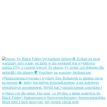
Może ktoś z nich skorzysta, gdy będzie chciał zrob