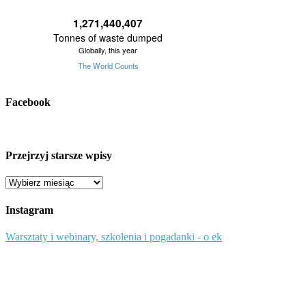
Facebook
Przejrzyj starsze wpisy
Przejrzyj
starsze
wpisy
Instagram
Warsztaty i webinary, szkolenia i pogadanki - o ek