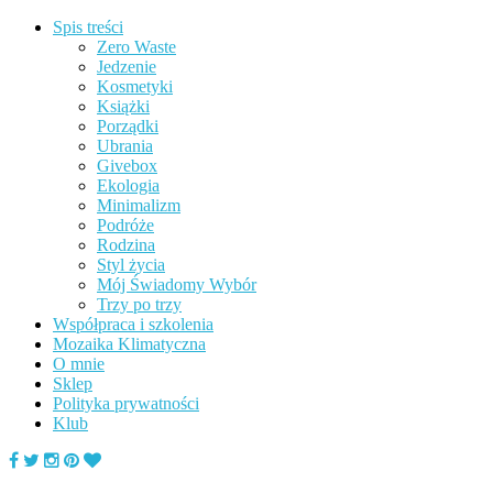
Spis treści
Zero Waste
Jedzenie
Kosmetyki
Książki
Porządki
Ubrania
Givebox
Ekologia
Minimalizm
Podróże
Rodzina
Styl życia
Mój Świadomy Wybór
Trzy po trzy
Współpraca i szkolenia
Mozaika Klimatyczna
O mnie
Sklep
Polityka prywatności
Klub