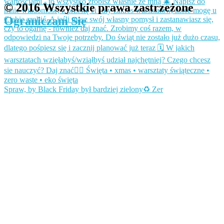
© 2016 Wszystkie prawa zastrzeżone
Ograniczam Się
Spraw, by Black Friday był bardziej zielony♻️ Zer