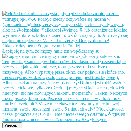
Łapię się na tym, że męczy mnie ten współczesny su
Więcej...