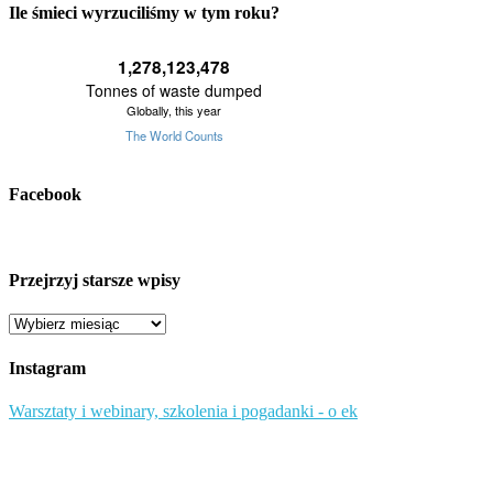
Ile śmieci wyrzuciliśmy w tym roku?
Facebook
Przejrzyj starsze wpisy
Przejrzyj
starsze
wpisy
Instagram
Warsztaty i webinary, szkolenia i pogadanki - o ek