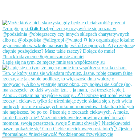
Łapię się na tym, że męczy mnie ten współczesny su