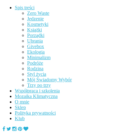
Spis treści
Zero Waste
Jedzenie
Kosmetyki
Książki
Porządki
Ubrania
Givebox
Ekologia
Minimalizm
Podróże
Rodzina
Styl życia
Mój Świadomy Wybór
Trzy po trzy
Współpraca i szkolenia
Mozaika Klimatyczna
O mnie
Sklep
Polityka prywatności
Klub