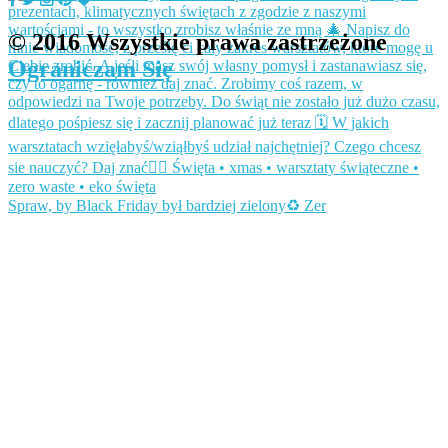
© 2016 Wszystkie prawa zastrzeżone
Ograniczam Się
Spraw, by Black Friday był bardziej zielony♻️ Zer